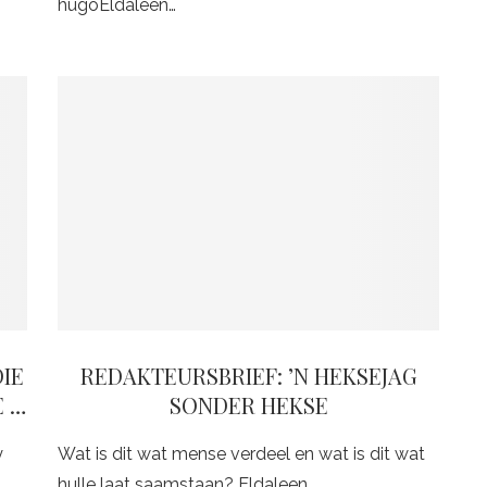
hugoEldaleen…
DIE
REDAKTEURSBRIEF: ’N HEKSEJAG
E …
SONDER HEKSE
y
Wat is dit wat mense verdeel en wat is dit wat
hulle laat saamstaan? Eldaleen…