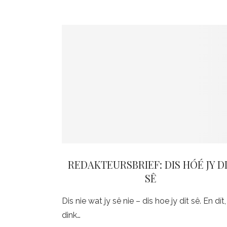
REDAKTEURSBRIEF: DIS HÓÉ JY D
SÊ
Dis nie wat jy sê nie – dis hoe jy dit sê. En dít,
dink…