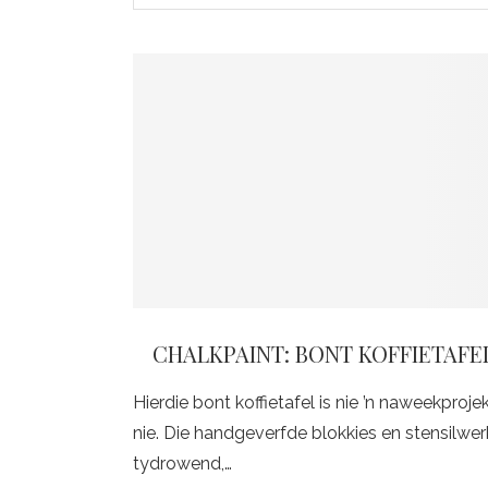
CHALKPAINT: BONT KOFFIETAFE
Hierdie bont koffietafel is nie ’n naweekproje
nie. Die handgeverfde blokkies en stensilwerk
tydrowend,…