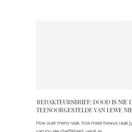
REDAKTEURSBRIEF: DOOD IS NIE 
TEENOORGESTELDE VAN LEWE NI
Hoe ouer mens raak, hoe meer bewus raak j
van jou eie sterflikheid, veral as…