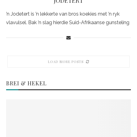
JODETERT
’n Jodetert is ’n lekkerte van bros koekies met ’n ryk
vlavulsel. Bak ’n slag hierdie Suid-Afrikaanse gunsteling
LOAD MORE POSTS
BREI & HEKEL