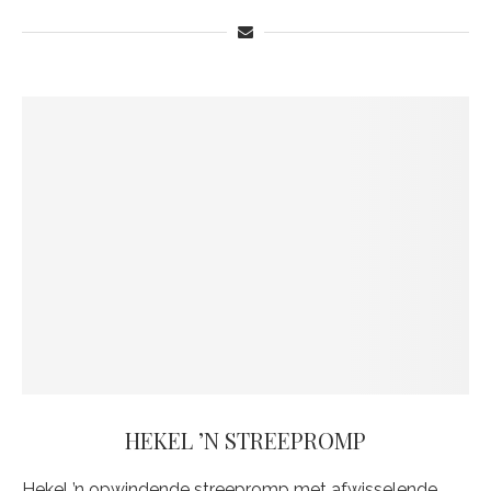
HEKEL ’N STREEPROMP
Hekel ’n opwindende streepromp met afwisselende