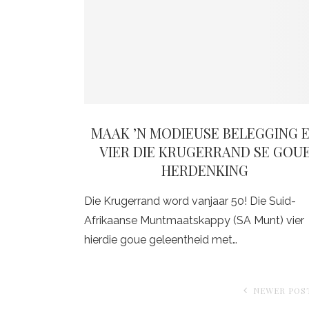
MAAK ʼN MODIEUSE BELEGGING EN
IER DIE KRUGERRAND SE GOUE 
ERDENKING
Die Krugerrand word vanjaar 50! Die Suid-
Afrikaanse Muntmaatskappy (SA Munt) vier
hierdie goue geleentheid met…
NEWER POS