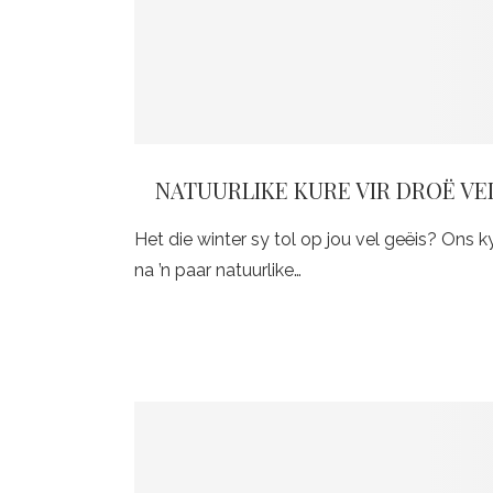
NATUURLIKE KURE VIR DROË VE
Het die winter sy tol op jou vel geëis? Ons k
na ’n paar natuurlike…