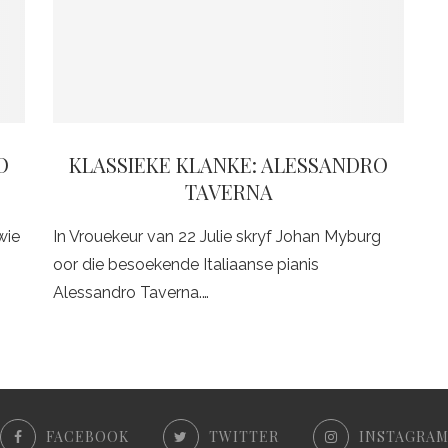
O
KLASSIEKE KLANKE: ALESSANDRO
TAVERNA
wie
In Vrouekeur van 22 Julie skryf Johan Myburg
oor die besoekende Italiaanse pianis
Alessandro Taverna.…
FACEBOOK
TWITTER
INSTAGRA