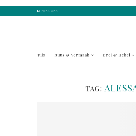
KONTAK ONS
Tuis
Nuus & Vermaak
Brei & Hekel
ALESS
TAG: