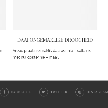
DAAI ONGEMAKLIKE DROOGHEID
en
Vroue praat nie maklik daaroor nie – selfs nie
met hul dokter nie – maar…
FACEBOOK
TWITTER
INSTAGRA