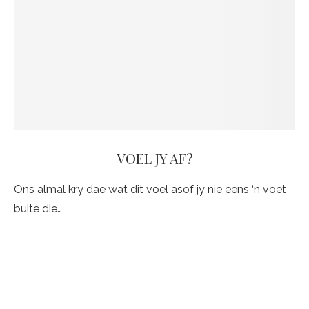
VOEL JY AF?
Ons almal kry dae wat dit voel asof jy nie eens ‘n voet
buite die…