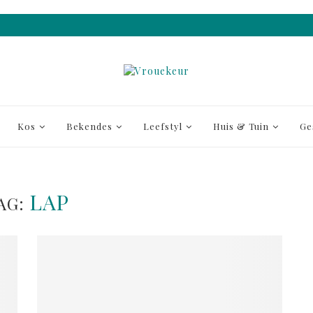
Kos
Bekendes
Leefstyl
Huis & Tuin
Ge
LAP
AG: