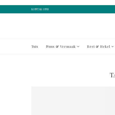
KONTAK ONS
Tuis
Nuus & Vermaak
Brei & Hekel
T