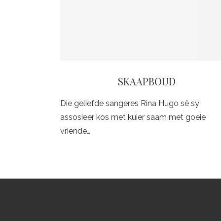
SKAAPBOUD
Die geliefde sangeres Rina Hugo sê sy
assosieer kos met kuier saam met goeie
vriende…