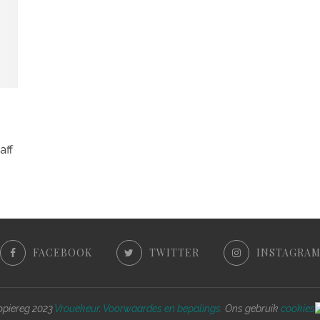
aff
FACEBOOK
TWITTER
INSTAGRA
piereg 2023
Vrouekeur
.
Voorwaardes en bepalings.
Ons gebruik
cookies