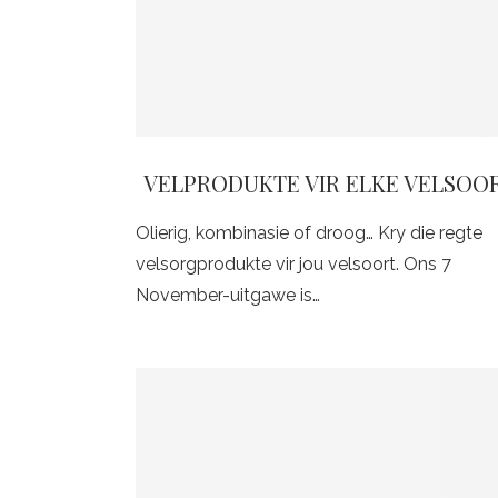
VELPRODUKTE VIR ELKE VELSOO
Olierig, kombinasie of droog… Kry die regte
velsorgprodukte vir jou velsoort. Ons 7
November-uitgawe is…