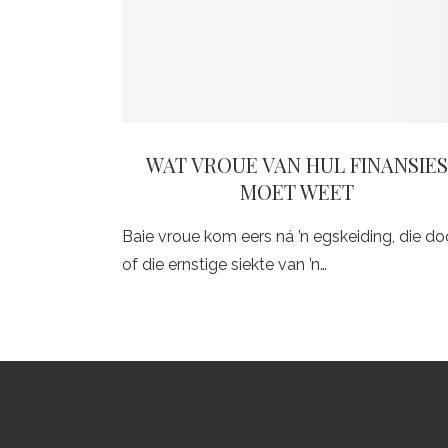
WAT VROUE VAN HUL FINANSIE
MOET WEET
Baie vroue kom eers ná ’n egskeiding, die d
of die ernstige siekte van ’n…