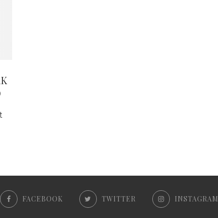
RK
D
t
FACEBOOK
TWITTER
INSTAGRA