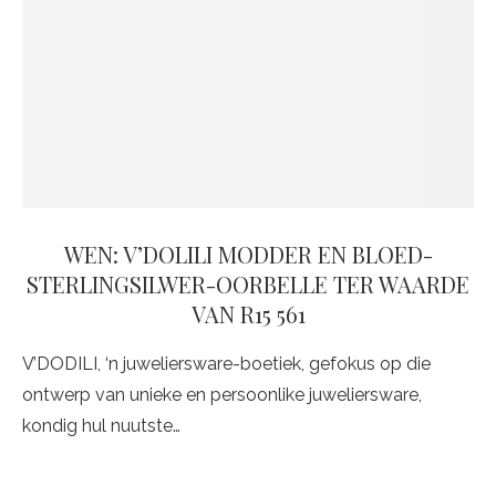
WEN: V’DOLILI MODDER EN BLOED-
STERLINGSILWER-OORBELLE TER WAARDE
VAN R15 561
V’DODILI, ‘n juweliersware-boetiek, gefokus op die
ontwerp van unieke en persoonlike juweliersware,
kondig hul nuutste…