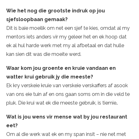
Wie het nog die grootste indruk op jou
sjefsloopbaan gemaak?
Dit is baie moeilik om net een sjef te kies, omdat al my
mentors iets anders vir my geleer het en ek hoop dat
ek al hul harde werk met my al afbetaal en dat hulle
kan sien dit was die moeite werd.
Waar kom jou groente en kruie vandaan en
watter krui gebruik jy die meeste?
Ek kry verskeie kruie van verskeie verskaffers af asook
van ons eie tuin af en ons gaan soms om in die veld te
pluk. Die krui wat ek die meeste gebruik, is tiemie
.
Wat is jou wens vir mense wat by jou restaurant
eet?
Om al die werk wat ek en my span insit – nie net met