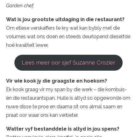
Garden chef
.
Wat is jou grootste uitdaging in die restaurant?
Om etiese verskaffers te kry wat kan bybly met die
volumes wat ons doen en steeds deurlopend dieselfde
hoë kwaliteit lewer.
Lees meer oor sjef Suzanne Crozier
Vir wie kook jy die graagste en hoekom?
Ek kook graag vir my span by die werk – die kombuis-
én die restaurantspan. Hulle is altyd so opgewonde om
nuwe disse te proe en daarna sit ons almal saam en
praat oor waar ons kan verbeter.
Watter vyf bestanddele is altyd in jou spens?