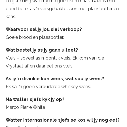
enigste ding wat my ma goed kon maak. Daar is min
goed beter as ’n varsgebakte skon met plaasbotter en
kaas.
Waarvoor sal jy jou siel verkoop?
Goeie brood en plaasbotter.
Wat bestel jy as jy gaan uiteet?
Vleis – soveel as moontlik vleis. Ek kom van die
Vrystaat af en daar eet ons vleis.
As jy ’n drankie kon wees, wat sou jy wees?
Ek sal ’n goeie verouderde whiskey wees.
Na watter sjefs kyk jy op?
Marco Pierre White
Watter internasionale sjefs se kos wil jy nog eet?