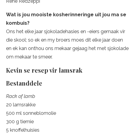
Rene Redzeppi
Wat is jou mooiste kosherinneringe uit jou ma se
kombuis?
Ons het elke jaar sjokoladehasies en -eiers gemaak vir
die skool; so ek en my broers moes dit elke jaar doen
en ek kan onthou ons mekaar gejaag het met sjokolade
om mekaar te smeer.
Kevin se resep vir lamsrak
Bestanddele
Rack of lamb
20 lamsrakke
500 ml sonneblomolie
300 g tiemie
5 knoffelhuisies