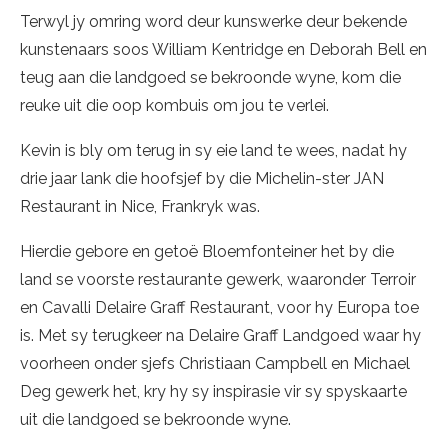
Terwyl jy omring word deur kunswerke deur bekende
kunstenaars soos William Kentridge en Deborah Bell en
teug aan die landgoed se bekroonde wyne, kom die
reuke uit die oop kombuis om jou te verlei.
Kevin is bly om terug in sy eie land te wees, nadat hy
drie jaar lank die hoofsjef by die Michelin-ster JAN
Restaurant in Nice, Frankryk was.
Hierdie gebore en getoë Bloemfonteiner het by die
land se voorste restaurante gewerk, waaronder Terroir
en Cavalli Delaire Graff Restaurant, voor hy Europa toe
is. Met sy terugkeer na Delaire Graff Landgoed waar hy
voorheen onder sjefs Christiaan Campbell en Michael
Deg gewerk het, kry hy sy inspirasie vir sy spyskaarte
uit die landgoed se bekroonde wyne.