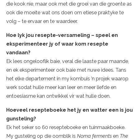
die kook nie, maar ook met die groei van die groente as
ook die moeite wat ons doen om etiese praktyke te
volg – te ervaar en te waardeer.
Hoe lyk jou resepte-versameling – speel en
eksperimenteer jy of waar kom resepte
vandaan?
Ek lees ongelooflik baie, veral die laaste paar maande,
en ek eksperimenteer ook baie met nuwe idees. Tans
het elke departement in my kombuis ’n projek waarop
werk sodat hulle meer kan leer en meer liefde en
entoesiasme kan ontwikkel vir wat hulle doen.
Hoeveel resepteboeke het jy en watter een is jou
gunsteling?
Ek het seker so 60 resepteboeke en tuinmaakboeke.
My gusteling op die oomblik is
Noma ferments
en
The