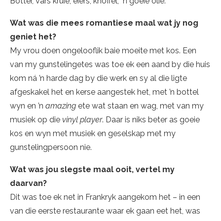
Botter, vars kruie, eiers, knoffel, ´n goeie olie.
Wat was die mees romantiese maal wat jy nog
geniet het?
My vrou doen ongelooflik baie moeite met kos. Een
van my gunstelingetes was toe ek een aand by die huis
kom ná ’n harde dag by die werk en sy al die ligte
afgeskakel het en kerse aangestek het, met ’n bottel
wyn en ’n
amazing
ete wat staan en wag, met van my
musiek op die
vinyl player
. Daar is niks beter as goeie
kos en wyn met musiek en geselskap met my
gunstelingpersoon nie.
Wat was jou slegste maal ooit, vertel my
daarvan?
Dit was toe ek net in Frankryk aangekom het – in een
van die eerste restaurante waar ek gaan eet het, was