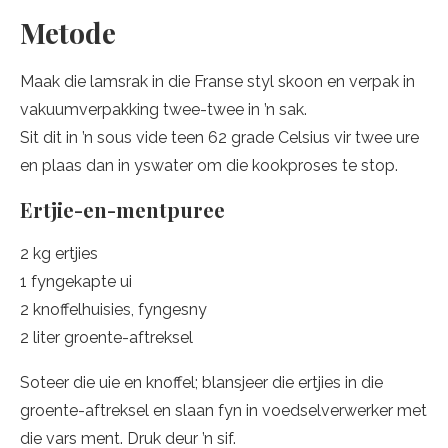
Metode
Maak die lamsrak in die Franse styl skoon en verpak in
vakuumverpakking twee-twee in ’n sak.
Sit dit in ’n sous vide teen 62 grade Celsius vir twee ure
en plaas dan in yswater om die kookproses te stop.
Ertjie-en-mentpuree
2 kg ertjies
1 fyngekapte ui
2 knoffelhuisies, fyngesny
2 liter groente-aftreksel
Soteer die uie en knoffel; blansjeer die ertjies in die
groente-aftreksel en slaan fyn in voedselverwerker met
die vars ment. Druk deur ’n sif.