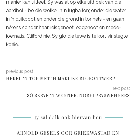
manier kan uitleef. Sy was al op elke uithoek van die
aardbol - bo die wolke; in ’n lugballon; onder die water
in ’n duikboot en onder die grond in tonnels - en gaan
nêrens sonder haar reisgenoot, eggenoot en mede-
joernalis, Clifford nie. Sy glo die lewe is te kort vir slegte
koffie.
previous post
HEKEL ’N TOP MET ’N MAKLIKE BLOKONTWERP
next post
SÓ SKRYF ‘N WENNER: NOBELPRYSWENNERS
Jy sal dalk ook hiervan hou
ARNOLD GESELS OOR GRIEKWASTAD EN