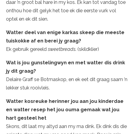
daar ’n groot bal hare in my kos. Ek kan tot vandag toe
onthou hoe dit gelyk het toe ek die eerste vurk vol
optel en ek dit sien.
Watter deel van enige karkas skeep die meeste
tuiskokke af en berei jy graag?
Ek gebruik gereeld
sweetbreads
. (skildklier)
Wat is jou gunstelingwyn en met watter dis drink
jy dit graag?
Delaire Graff se Botmaskop, en ek eet dit graag saam ’n
lekker stuk rooivleis.
Watter kosreuke herinner jou aan jou kinderdae
en watter resep het jou ouma gemaak wat jou
hart gesteel het
Skons, dit laat my altyd aan my ma dink. Ek dink dis die