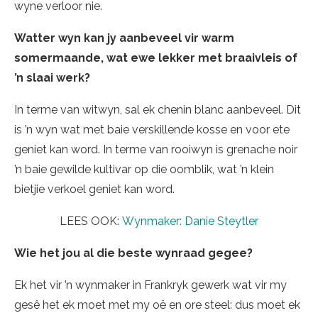
wyne verloor nie.
Watter wyn kan jy aanbeveel vir warm
somermaande, wat ewe lekker met braaivleis of
’n slaai werk?
In terme van witwyn, sal ek chenin blanc aanbeveel. Dit
is ’n wyn wat met baie verskillende kosse en voor ete
geniet kan word. In terme van rooiwyn is grenache noir
’n baie gewilde kultivar op die oomblik, wat ’n klein
bietjie verkoel geniet kan word.
LEES OOK:
Wynmaker: Danie Steytler
Wie het jou al die beste wynraad gegee?
Ek het vir ’n wynmaker in Frankryk gewerk wat vir my
gesê het ek moet met my oë en ore steel: dus moet ek