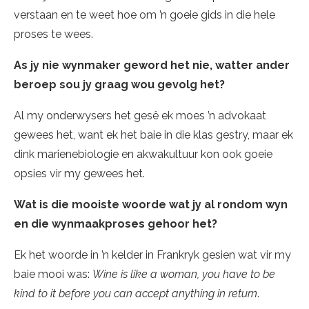
verstaan en te weet hoe om ’n goeie gids in die hele
proses te wees.
As jy nie wynmaker geword het nie, watter ander
beroep sou jy graag wou gevolg het?
Al my onderwysers het gesê ek moes ’n advokaat
gewees het, want ek het baie in die klas gestry, maar ek
dink marienebiologie en akwakultuur kon ook goeie
opsies vir my gewees het.
Wat is die mooiste woorde wat jy al rondom wyn
en die wynmaakproses gehoor het?
Ek het woorde in ’n kelder in Frankryk gesien wat vir my
baie mooi was:
Wine is like a woman, you have to be
kind to it before you can accept anything in return
.