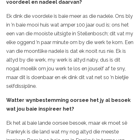
voordeel en nadeel daarvan?
Ek dink die voordele is baie meer as die nadele. Ons bly
in ’n baie mooi huis wat amper 100 jaar oud is; ons het
een van die mooiste uitsigte in Stellenbosch; dit vat my
elke oggend ’n paar minute om by die werk te kom. Een
van die moontlike nadele is dat ek nooit rus nie. Ek is
altyd by die werk, my werk is altyd naby, dus is dit
nogal moeilik om jou werk te los en jouself af te sny,
maar dit is doenbaar en ek dink dit vat net so ’n bietjie
selfdissipline.
Watter wynbestemming oorsee het jy al besoek
wat jou baie inspireer het?
Ek het al baie lande oorsee besoek, maar ek moet sê
Frankryk is die land wat my nog altyd die meeste