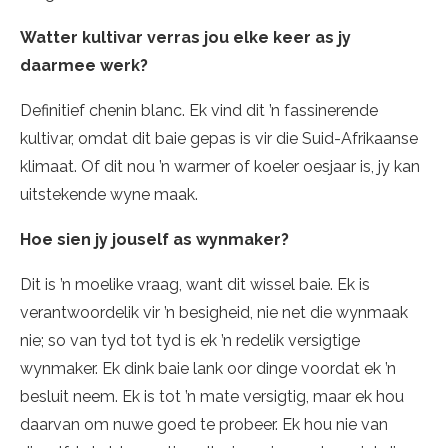
Watter kultivar verras jou elke keer as jy
daarmee werk?
Definitief chenin blanc. Ek vind dit ’n fassinerende
kultivar, omdat dit baie gepas is vir die Suid-Afrikaanse
klimaat. Of dit nou ’n warmer of koeler oesjaar is, jy kan
uitstekende wyne maak.
Hoe sien jy jouself as wynmaker?
Dit is ’n moelike vraag, want dit wissel baie. Ek is
verantwoordelik vir ’n besigheid, nie net die wynmaak
nie; so van tyd tot tyd is ek ’n redelik versigtige
wynmaker. Ek dink baie lank oor dinge voordat ek ’n
besluit neem. Ek is tot ’n mate versigtig, maar ek hou
daarvan om nuwe goed te probeer. Ek hou nie van