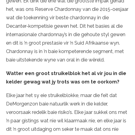
gewen. Ek dink die ene wat die grootste impak gehad
het, was ons Reserve Chardonnay van die 2015-oesjaar
wat die toekenning vir beste chardonnay in die
Decanter-kompetisie gewen het. Dit het basies al die
internasionale chardonnay’s in die gehoute styl gewen
en dit is ’n groot prestasie vir ’n Suid Afrikaanse wyn.
Chardonnay is in ’n baie kompeterende segment, met
baie uitstekende wyne van oral in die wêreld.
Watter een groot struikelblok het al vir jou in die
kelder gewag wat jy trots was om te oorkom?
Elke jaar het sy eie struikelblokke, maar die feit dat
DeMorgenzon baie natuurlik werk in die kelder,
veroorsaak redelik baie risiko’s. Elke jaar sukkel ons met
’n paar gistings wat nie wil klaarmaak nie, en elke jaar is
dit ’n groot uitdaging om seker te maak dat ons nie