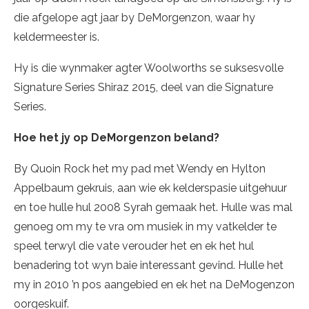
die afgelope agt jaar by DeMorgenzon, waar hy
keldermeester is.
Hy is die wynmaker agter Woolworths se suksesvolle
Signature Series Shiraz 2015, deel van die Signature
Series.
Hoe het jy op DeMorgenzon beland?
By Quoin Rock het my pad met Wendy en Hylton
Appelbaum gekruis, aan wie ek kelderspasie uitgehuur
en toe hulle hul 2008 Syrah gemaak het. Hulle was mal
genoeg om my te vra om musiek in my vatkelder te
speel terwyl die vate verouder het en ek het hul
benadering tot wyn baie interessant gevind. Hulle het
my in 2010 ’n pos aangebied en ek het na DeMogenzon
oorgeskuif.