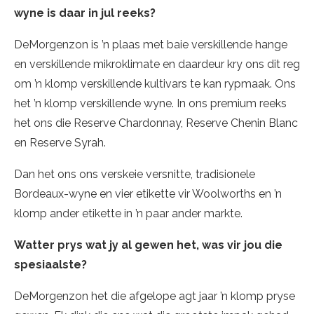
wyne is daar in jul reeks?
DeMorgenzon is ’n plaas met baie verskillende hange
en verskillende mikroklimate en daardeur kry ons dit reg
om ’n klomp verskillende kultivars te kan rypmaak. Ons
het ’n klomp verskillende wyne. In ons premium reeks
het ons die Reserve Chardonnay, Reserve Chenin Blanc
en Reserve Syrah.
Dan het ons ons verskeie versnitte, tradisionele
Bordeaux-wyne en vier etikette vir Woolworths en ’n
klomp ander etikette in ’n paar ander markte.
Watter prys wat jy al gewen het, was vir jou die
spesiaalste?
DeMorgenzon het die afgelope agt jaar ’n klomp pryse