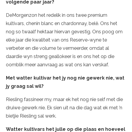
volgende paar jaar?
DeMorgenzon het redelik in ons twee premium
kultivars, chenin blanc en chardonnay, belê. Ons het
nog so twaalf hektaar hiervan gevestig. Ons poog om
elke jaar die kwaliteit van ons Reserve-wyne te
verbeter en die volume te vermeerder, omdat al
daardie wyn streng geallokeer is en ons het op die
oomblik meer aanvraag as wat ons kan verskaf.
Met watter kultivar het jy nog nie gewerk nie, wat
jy graag sal wil?
Riesling fassineer my, maar ek het nog nie self met die
druiwe gewerk nie. Ek sien uit na die dag wat ek met ’n
bietjie Riesling sal werk.
Watter kultivars het julle op die plaas en hoeveel