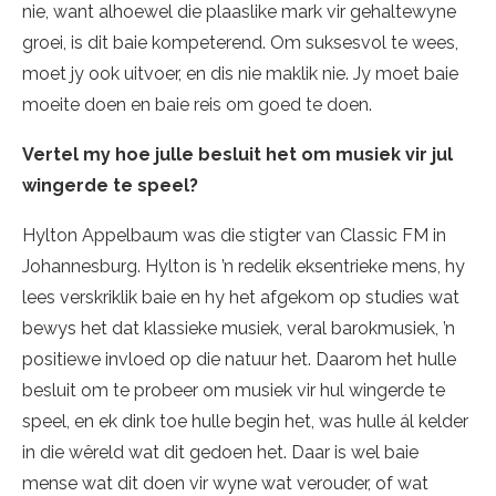
nie, want alhoewel die plaaslike mark vir gehaltewyne
groei, is dit baie kompeterend. Om suksesvol te wees,
moet jy ook uitvoer, en dis nie maklik nie. Jy moet baie
moeite doen en baie reis om goed te doen.
Vertel my hoe julle besluit het om musiek vir jul
wingerde te speel?
Hylton Appelbaum was die stigter van Classic FM in
Johannesburg. Hylton is ’n redelik eksentrieke mens, hy
lees verskriklik baie en hy het afgekom op studies wat
bewys het dat klassieke musiek, veral barokmusiek, ’n
positiewe invloed op die natuur het. Daarom het hulle
besluit om te probeer om musiek vir hul wingerde te
speel, en ek dink toe hulle begin het, was hulle ál kelder
in die wêreld wat dit gedoen het. Daar is wel baie
mense wat dit doen vir wyne wat verouder, of wat