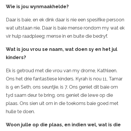
Wie is jou wynmaakhelde?
Daar is baie, en ek dink daar is nie een spesifike persoon
wat uitstaan nie. Daar is baie mense rondom my wat ek
vir hulp raadpleeg; mense in en buite die bedryf.
Wat is jou vrou se naam, wat doen sy en het jul
kinders?
Ek is getroud met die vrou van my drome, Kathleen.
Ons het drie fantastiese kinders. Kyrah is nou 11, Tamar
is 9 en Seth, ons seuntjie, is 7. Ons geniet dit baie om
tyd saam deur te bring, ons geniet die lewe op die
plaas. Ons sien uit om in die toekoms baie goed met
hulle te doen.
Woon julle op die plaas, en indien wel, wat is die