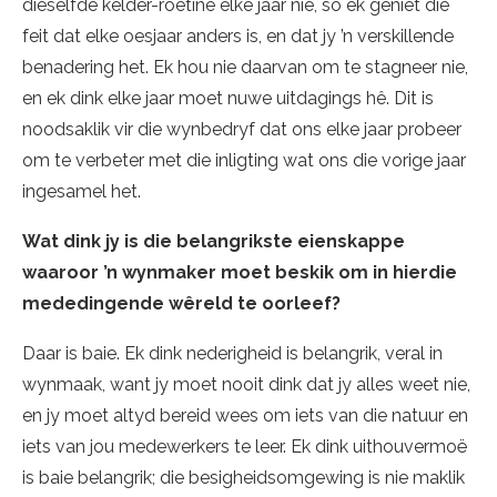
dieselfde kelder-roetine elke jaar nie, so ek geniet die
feit dat elke oesjaar anders is, en dat jy ’n verskillende
benadering het. Ek hou nie daarvan om te stagneer nie,
en ek dink elke jaar moet nuwe uitdagings hê. Dit is
noodsaklik vir die wynbedryf dat ons elke jaar probeer
om te verbeter met die inligting wat ons die vorige jaar
ingesamel het.
Wat dink jy is die belangrikste eienskappe
waaroor ’n wynmaker moet beskik om in hierdie
mededingende wêreld te oorleef?
Daar is baie. Ek dink nederigheid is belangrik, veral in
wynmaak, want jy moet nooit dink dat jy alles weet nie,
en jy moet altyd bereid wees om iets van die natuur en
iets van jou medewerkers te leer. Ek dink uithouvermoë
is baie belangrik; die besigheidsomgewing is nie maklik