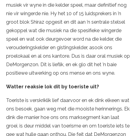
musiek vir wyne in die kelder speel, maar definitief nog
nie vir wingerde nie. Hy het 10 of 15 luidsprekers in ’n
groot blok Shiraz opgesit en dit aan ’n sentrale stelsel
gekoppel wat die musiek na die spesifieke wingerde
speel en wat ook deurgevoer word na die kelder, die
verouderingskelder en gistingskelder, asook ons
proelokaal en al ons kantore. Dus is daar oral musiek op
DeMorgenzon. Dit is lieflik, en ek glo dit het ’n baie
positiewe uitwerking op ons mense en ons wyne.
Watter reaksie lok dit by toeriste uit?
Toeriste is verskriklik lief daarvoor en ek dink elkeen wat
ons besoek, gaan weg met die mooiste herinnerings. Ek
dink die manier hoe ons ons marksegment kan laat
groei, is deur middel van toerisme en om toeriste iets te
gee wat hulle gaan onthou. Die feit dat DeMorgenzon