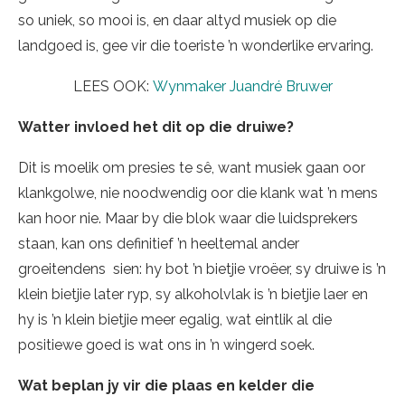
so uniek, so mooi is, en daar altyd musiek op die
landgoed is, gee vir die toeriste ’n wonderlike ervaring.
LEES OOK:
Wynmaker Juandré Bruwer
Watter invloed het dit op die druiwe?
Dit is moelik om presies te sê, want musiek gaan oor
klankgolwe, nie noodwendig oor die klank wat ’n mens
kan hoor nie. Maar by die blok waar die luidsprekers
staan, kan ons definitief ’n heeltemal ander
groeitendens sien: hy bot ’n bietjie vroëer, sy druiwe is ’n
klein bietjie later ryp, sy alkoholvlak is ’n bietjie laer en
hy is ’n klein bietjie meer egalig, wat eintlik al die
positiewe goed is wat ons in ’n wingerd soek.
Wat beplan jy vir die plaas en kelder die