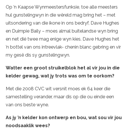
Op ’n Kaapse Wynmeestersfunksie, toe alle meesters
hul gunstelingwyn in die wêreld mag bring het – met
uitsondering van die ikone in ons bedryf, Dave Hughes
en Duimpie Baily – moes almal buitelandse wyn bring
en net dié twee mag enige wyn kies. Dave Hughes het
’n bottel van ons intreevlak- chenin blanc gebring en vir
my gesê dis sy gunstelingwyn.
Watter een groot struikelblok het al vir jou in die
kelder gewag, wat jy trots was om te oorkom?
Met die 2008 CVC wit versnit moes ek 64 keer die
samestelling verander, maar dis op die ou einde een
van ons beste wyne.
As jy
’n kelder kon ontwerp en bou, wat sou vir jou
noodsaaklik wees?