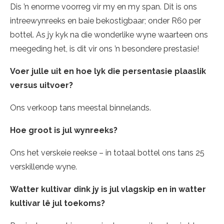
Dis ’n enorme voorreg vir my en my span. Dit is ons
intreewynreeks en baie bekostigbaar; onder R60 per
bottel. As jy kyk na die wonderlike wyne waarteen ons
meegeding het, is dit vir ons ’n besondere prestasie!
Voer julle uit en hoe lyk die persentasie plaaslik
versus uitvoer?
Ons verkoop tans meestal binnelands.
Hoe groot is jul wynreeks?
Ons het verskeie reekse – in totaal bottel ons tans 25
verskillende wyne.
Watter kultivar dink jy is jul vlagskip en in watter
kultivar l
ê jul toekoms?