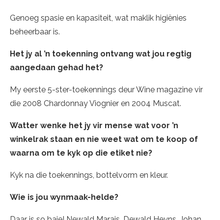
Genoeg spasie en kapasiteit, wat maklik higiënies
beheerbaar is.
Het jy al
’n toekenning ontvang wat jou regtig
aangedaan gehad het?
My eerste 5-ster-toekennings deur Wine magazine vir
die 2008 Chardonnay Viognier en 2004 Muscat.
Watter wenke het jy vir mense wat voor
’n
winkelrak staan en nie weet wat om te koop of
waarna om te kyk op die etiket nie?
Kyk na die toekennings, bottelvorm en kleur.
Wie is jou wynmaak-helde?
Daar is so baie! Newald Marais, Dewald Heyns, Johan