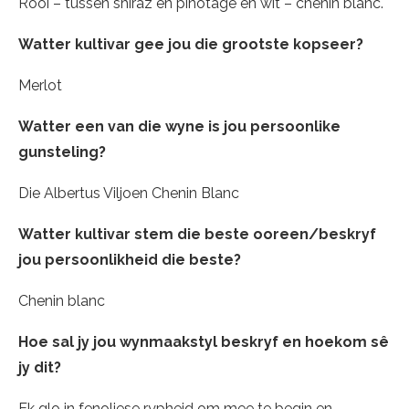
Rooi – tussen shiraz en pinotage en wit – chenin blanc.
Watter kultivar gee jou die grootste kopseer?
Merlot
Watter een van die wyne is jou persoonlike
gunsteling?
Die Albertus Viljoen Chenin Blanc
Watter kultivar stem die beste ooreen/beskryf
jou persoonlikheid die beste?
Chenin blanc
Hoe sal jy jou wynmaakstyl beskryf en hoekom s
ê
jy dit?
Ek glo in fenoliese rypheid om mee te begin en