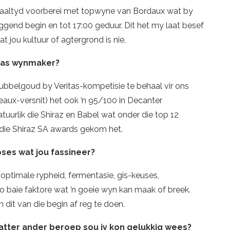
-maaltyd voorberei met topwyne van Bordaux wat by
oggend begin en tot 17:00 geduur. Dit het my laat besef
jou kultuur of agtergrond is nie.
g as wynmaker?
ubbelgoud by Veritas-kompetisie te behaal vir ons
ux-versnit) het ook ’n 95/100 in Decanter
atuurlik die Shiraz en Babel wat onder die top 12
y die Shiraz SA awards gekom het.
ses wat jou fassineer?
 optimale rypheid, fermentasie, gis-keuses,
so baie faktore wat ’n goeie wyn kan maak of breek.
m dit van die begin af reg te doen.
watter ander beroep sou jy kon gelukkig wees?