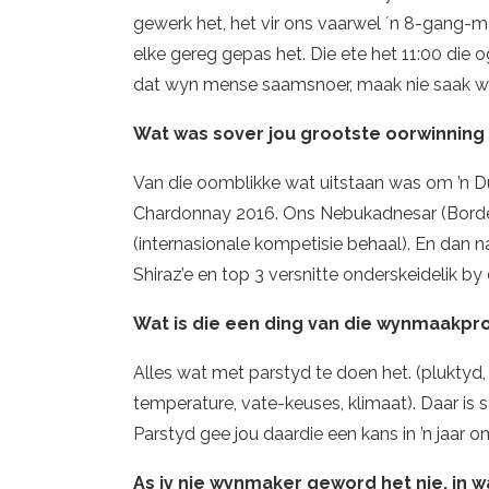
gewerk het, het vir ons vaarwel ´n 8-gang
elke gereg gepas het. Die ete het 11:00 die 
dat wyn mense saamsnoer, maak nie saak wat 
Wat was sover jou grootste oorwinnin
Van die oomblikke wat uitstaan was om ’n D
Chardonnay 2016. Ons Nebukadnesar (Bordea
(internasionale kompetisie behaal). En dan n
Shiraz’e en top 3 versnitte onderskeidelik b
Wat is die een ding van die wynmaakpro
Alles wat met parstyd te doen het. (pluktyd,
temperature, vate-keuses, klimaat). Daar is 
Parstyd gee jou daardie een kans in ’n jaar o
As jy nie wynmaker geword het nie, in 