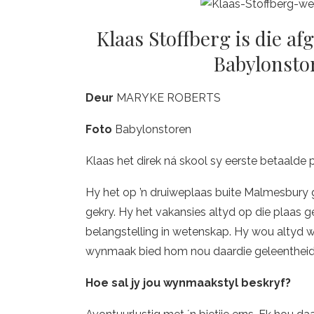
Klaas Stoffberg is die a
Babylonsto
Deur
MARYKE ROBERTS
Foto
Babylonstoren
Klaas het direk ná skool sy eerste betaalde
Hy het op ’n druiweplaas buite Malmesbury g
gekry. Hy het vakansies altyd op die plaas ge
belangstelling in wetenskap. Hy wou altyd 
wynmaak bied hom nou daardie geleentheid
Hoe sal jy jou wynmaakstyl beskryf?