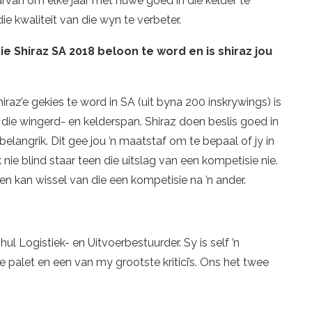
aarvan om elke jaar met nuwe goed in die kelder te
e kwaliteit van die wyn te verbeter.
ie Shiraz SA 2018 beloon te word en is shiraz jou
hiraz’e gekies te word in SA (uit byna 200 inskrywings) is
r die wingerd- en kelderspan. Shiraz doen beslis goed in
belangrik. Dit gee jou ’n maatstaf om te bepaal of jy in
nie blind staar teen die uitslag van een kompetisie nie.
en kan wissel van die een kompetisie na ’n ander.
ul Logistiek- en Uitvoerbestuurder. Sy is self ’n
 palet en een van my grootste kritici’s. Ons het twee