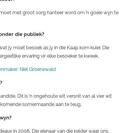
r en moet met groot sorg hanteer word om ’n goeie wyn te
 onder die publiek?
t jy moet besoek as jy in die Kaap kom kuier. Die
ergeetlike ervaring vir elke besoeker te kweek.
nmaker: Niël Groenewald
?
dide. Dit is ’n ongehoute wit versnit van al vier wit
 die komende somermaande aan te teug.
 wyn?
eaux in 2008. Die eienaar van die kelder waar ons