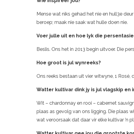
Wie inspireer jou?
Mense wat niks gehad het nie en hull3e deur 
beroep; maak nie saak wat hulle doen nie.
Voer julle uit en hoe lyk die persentasie
Beslis. Ons het in 2013 begin uitvoer. Die per
Hoe groot is jul wynreeks?
Ons reeks bestaan uit vier witwyne, 1 Rosé,
Watter kultivar dink jy is jul vlagskip en i
Wit – chardonnay en rooi – cabernet sauvigno
plaas as gevolg van ons ligging. Die plaas 
wat veroorsaak dat daar vir elke kultivar ’n
Watter kultivar gee jou die grootste k