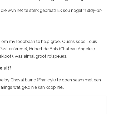
die wyn het te sterk gepraat! Ek sou nogal ’n
stay-at-
et om my loopbaan te help groei. Ouens soos Louis
ust en Vrede), Hubert de Bois (Chateau Angelus),
skloof), was almal groot rolspelers.
e uit?
oe by Cheval blanc (Frankryk) te doen saam met een
arings wat geld nie kan koop nie…