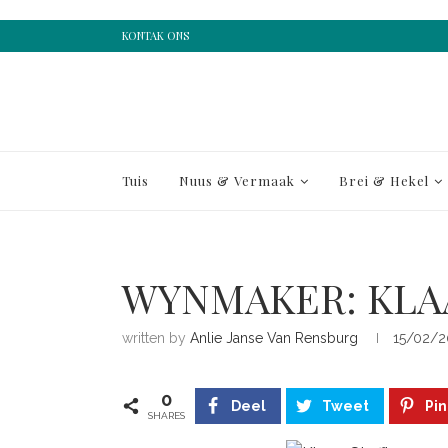
KONTAK ONS
Tuis
Nuus & Vermaak
Brei & Hekel
WYNMAKER: KLA
written by
Anlie Janse Van Rensburg
15/02/2
0
Deel
Tweet
Pin
SHARES