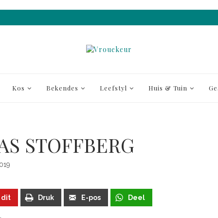
Kos
Bekendes
Leefstyl
Huis & Tuin
Ge
AS STOFFBERG
019
 dit
Druk
E-pos
Deel