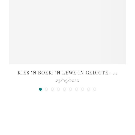
KIES ‘N BOEK: ’N LEWE IN GEDIGTE –...
V
23/05/2020