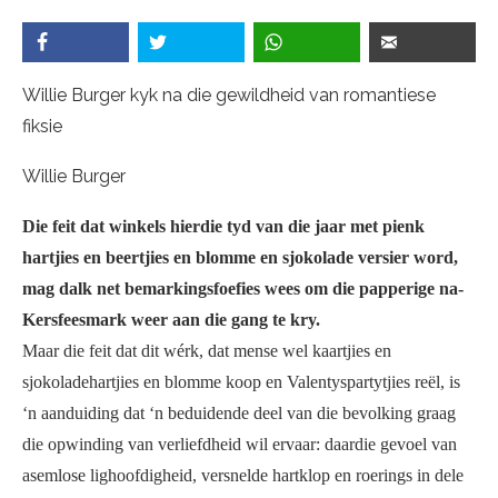
Willie Burger kyk na die gewildheid van romantiese
fiksie
Willie Burger
Die feit dat winkels hierdie tyd van die jaar met pienk
hartjies en beertjies en blomme en sjokolade versier word,
mag dalk net bemarkingsfoefies wees om die papperige na-
Kersfeesmark weer aan die gang te kry.
Maar die feit dat dit wérk, dat mense wel kaartjies en
sjokoladehartjies en blomme koop en Valentyspartytjies reël, is
‘n aanduiding dat ‘n beduidende deel van die bevolking graag
die opwinding van verliefdheid wil ervaar: daardie gevoel van
asemlose lighoofdigheid, versnelde hartklop en roerings in dele