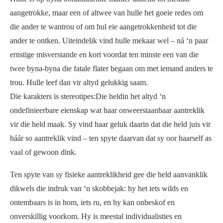
aangetrokke, maar een of altwee van hulle het goeie redes om
die ander te wantrou of om hul eie aangetrokkenheid tot die
ander te ontken. Uiteindelik vind hulle mekaar wel – ná ‘n paar
ernstige misverstande en kort voordat ten minste een van die
twee byna-byna die fatale flater begaan om met iemand anders te
trou. Hulle leef dan vir altyd gelukkig saam.
Die karakters is stereotipes:Die heldin het altyd ‘n
ondefinieerbare eienskap wat haar onweerstaanbaar aantreklik
vir die held maak. Sy vind haar geluk daarin dat die held juis vir
háár so aantreklik vind – ten spyte daarvan dat sy oor haarself as
vaal of gewoon dink.
Ten spyte van sy fisieke aantreklikheid gee die held aanvanklik
dikwels die indruk van ‘n skobbejak: hy het iets wilds en
ontembaars is in hom, iets ru, en hy kan onbeskof en
onverskillig voorkom. Hy is meestal individualisties en