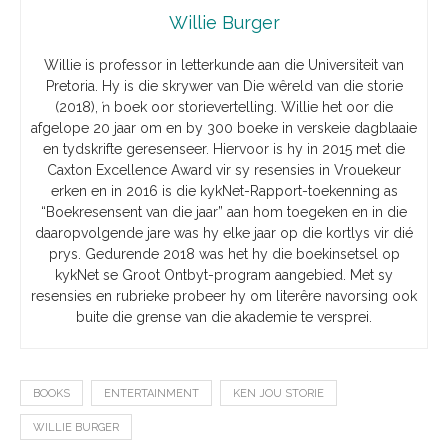
Willie Burger
Willie is professor in letterkunde aan die Universiteit van
Pretoria. Hy is die skrywer van Die wêreld van die storie
(2018), ŉ boek oor storievertelling. Willie het oor die
afgelope 20 jaar om en by 300 boeke in verskeie dagblaaie
en tydskrifte geresenseer. Hiervoor is hy in 2015 met die
Caxton Excellence Award vir sy resensies in Vrouekeur
erken en in 2016 is die kykNet-Rapport-toekenning as
“Boekresensent van die jaar” aan hom toegeken en in die
daaropvolgende jare was hy elke jaar op die kortlys vir dié
prys. Gedurende 2018 was het hy die boekinsetsel op
kykNet se Groot Ontbyt-program aangebied. Met sy
resensies en rubrieke probeer hy om literêre navorsing ook
buite die grense van die akademie te versprei.
BOOKS
ENTERTAINMENT
KEN JOU STORIE
WILLIE BURGER