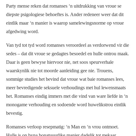
Party mense reken dat romanses ‘n uitdrukking van vroue se
diepste psigologiese behoeftes is. Ander redeneer weer dat dit
eintlik maar ‘n manier is waarop samelewingsnorme op vroue
afgedwing word.
Van tyd tot tyd word romanses veroordeel as verdorwend vir die
sedes – dat dit vroue se gedagtes besoedel en hulle ontrou maak.
Daar is geen bewyse hiervoor nie, net soos speurverhale
waarskynlik nie tot moorde aanleiding gee nie. Trouens,
sommige studies het bevind dat vroue wat baie romanses lees,
meer bevredigende seksuele verhoudings met hul lewensmaats
het. Romanses eindig immers met die vind van ware liefde in ‘n
monogame verhouding en sodoende word huwelikstrou eintlik
bevestig.
Romanses verloop resepmatig: ‘n Man en ‘n vrou ontmoet.
Hulle is op byna bonatuuurlike manier dadelik tot mekaar