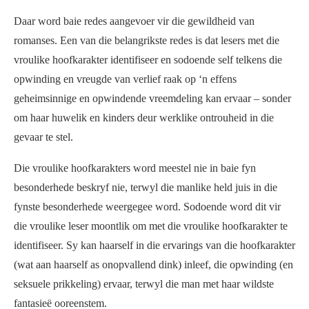
Daar word baie redes aangevoer vir die gewildheid van
romanses. Een van die belangrikste redes is dat lesers met die
vroulike hoofkarakter identifiseer en sodoende self telkens die
opwinding en vreugde van verlief raak op ‘n effens
geheimsinnige en opwindende vreemdeling kan ervaar – sonder
om haar huwelik en kinders deur werklike ontrouheid in die
gevaar te stel.
Die vroulike hoofkarakters word meestel nie in baie fyn
besonderhede beskryf nie, terwyl die manlike held juis in die
fynste besonderhede weergegee word. Sodoende word dit vir
die vroulike leser moontlik om met die vroulike hoofkarakter te
identifiseer. Sy kan haarself in die ervarings van die hoofkarakter
(wat aan haarself as onopvallend dink) inleef, die opwinding (en
seksuele prikkeling) ervaar, terwyl die man met haar wildste
fantasieë ooreenstem.