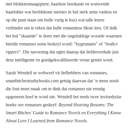
met blokkiesmaagspiere, haarlose borskaste en wuiwende
haarlokke wat beeldskone meisies in hul sterk arms vashou en
op die punt staan om hulle vurig te kus) wat talle lesers
verhinder om te erken dat hulle romantiese fiksie lees. Of dalk
het hul "skaamte" te doen met die ongelukkige woorde waarmee
hierdie romanses soms beskryf word: "hygromans" of "
bodice
rippers
". Die navorsing dui egter daarop dat liefdesverhale juis
deur intelligente en goedgekwalifiseerde vroue geniet word.
Sarah Wendell se webwerf vir liefhebbers van romanses,
smartbitchestrashybooks.com getuig daarvan dat ‘n mens nooit
die fout moet maak om te dink dat romanses nie ernstig
opgeneem hoef te word nie. Wendell het reeds twee invloedryke
boeke oor romanses geskryf:
Beyond Heaving Bosoms: The
Smart Bitches’ Guide to Romance Novels en Everything I Know
About Love I Learned from Romance Novels.