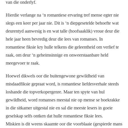
van die onderlyf.
Hierdie verlange na ‘n romantiese ervaring tref mense egter nie
slegs een keer per jaar nie. Dit is ‘n diepgesetelde behoefte wat
deurentyd aanwesig is en wat talle (hoofsaaklik) vroue deur die
hele jaar heen bevredig deur die lees van romanses. In
romantiese fiksie kry hulle telkens die geleentheid om verlief te
raak, om deur ‘n geheimsinnige en onweerstaanbare held
meegevoer te raak.
Hoewel dikwels oor die buitengewone gewildheid van
misdaadfiksie gepraat word, is romantiese liefdesverhale steeds
loshande die topverkopergenre. Maar ten spyte van hul
gewildheid, word romanses meestal nie op mense se boekrakke
in die sitkamer uitgestal nie en sal die meeste lesers in goeie
geselskap selfs ontken dat hulle romantiese fiksie lees.
Miskien is dit weens skaamte oor die voorblaaie (gespierde mans