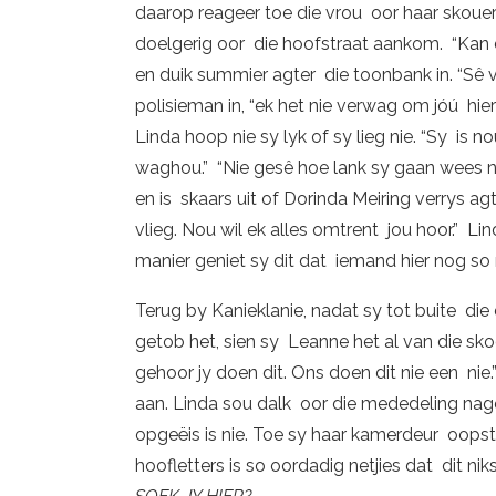
daarop reageer toe die vrou oor haar skouer 
doelgerig oor die hoofstraat aankom. “Kan 
en duik summier agter die toonbank in. “Sê vi
polisieman in, “ek het nie verwag om jóú hie
Linda hoop nie sy lyk of sy lieg nie. “Sy is no
waghou.” “Nie gesê hoe lank sy gaan wees ni
en is skaars uit of Dorinda Meiring verrys agt
vlieg. Nou wil ek alles omtrent jou hoor.” Li
manier geniet sy dit dat iemand hier nog s
Terug by Kanieklanie, nadat sy tot buite di
getob het, sien sy Leanne het al van die skoo
gehoor jy doen dit. Ons doen dit nie een nie.
aan. Linda sou dalk oor die mededeling nage
opgeëis is nie. Toe sy haar kamerdeur oopstoo
hoofletters is so oordadig netjies dat dit ni