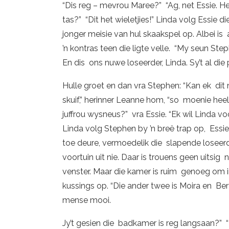
“Dis reg – mevrou Maree?” “Ag, net Essie. He
tas?” “Dit het wieletjies!” Linda volg Essie 
jonger meisie van hul skaakspel op. Albei is
’n kontras teen die ligte velle. “My seun Ste
En dis ons nuwe loseerder, Linda. Sy’t al die
Hulle groet en dan vra Stephen: “Kan ek dit 
skuif,” herinner Leanne hom, “so moenie heelm
juffrou wysneus?” vra Essie. “Ek wil Linda vo
Linda volg Stephen by ’n breë trap op, Essi
toe deure, vermoedelik die slapende loseerde
voortuin uit nie. Daar is trouens geen uitsi
venster. Maar die kamer is ruim genoeg om i
kussings op. “Die ander twee is Moira en Be
mense mooi.
Jy’t gesien die badkamer is reg langsaan?” “E