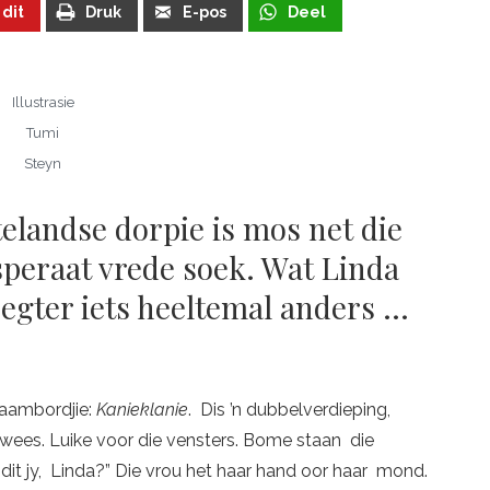
 dit
Druk
E-pos
Deel
Illustrasie
Tumi
Steyn
ttelandse dorpie is mos net die
speraat vrede soek. Wat Linda
 egter iets heeltemal anders …
naambordjie:
Kanieklanie
.
Dis ’n dubbelverdieping,
 wees. Luike voor die vensters. Bome staan die
Is dit jy, Linda?” Die vrou het haar hand oor haar mond.