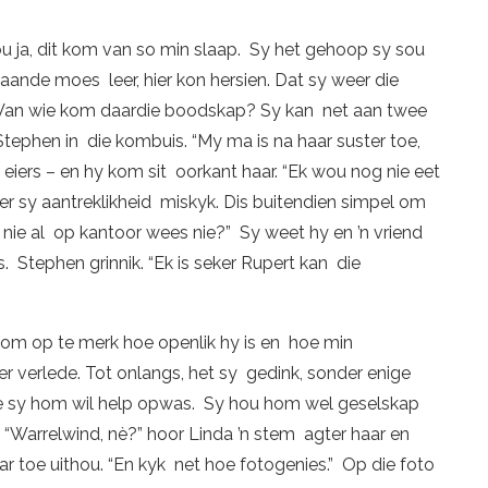
u ja, dit kom van so min slaap. Sy het gehoop sy sou
ande moes leer, hier kon hersien. Dat sy weer die
 Van wie kom daardie boodskap? Sy kan net aan twee
 Stephen in die kombuis. “My ma is na haar suster toe,
n eiers – en hy kom sit oorkant haar. “Ek wou nog nie eet
eer sy aantreklikheid miskyk. Dis buitendien simpel om
nie al op kantoor wees nie?” Sy weet hy en ’n vriend
. Stephen grinnik. “Ek is seker Rupert kan die
s om op te merk hoe openlik hy is en hoe min
r verlede. Tot onlangs, het sy gedink, sonder enige
e sy hom wil help opwas. Sy hou hom wel geselskap
r. “Warrelwind, nè?” hoor Linda ’n stem agter haar en
r toe uithou. “En kyk net hoe fotogenies.” Op die foto