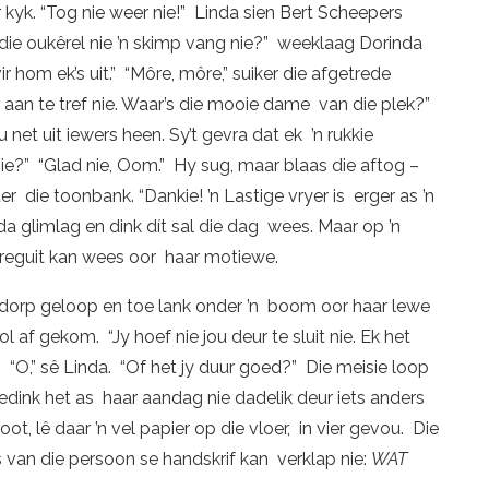
kyk. “Tog nie weer nie!” Linda sien Bert Scheepers
die oukêrel nie ’n skimp vang nie?” weeklaag Dorinda
r hom ek’s uit.” “Môre, môre,” suiker die afgetrede
r aan te tref nie. Waar’s die mooie dame van die plek?”
u net uit iewers heen. Sy’t gevra dat ek ’n rukkie
e?” “Glad nie, Oom.” Hy sug, maar blaas die aftog –
er die toonbank. “Dankie! ’n Lastige vryer is erger as ’n
nda glimlag en dink dít sal die dag wees. Maar op ’n
o reguit kan wees oor haar motiewe.
e dorp geloop en toe lank onder ’n boom oor haar lewe
l af gekom. “Jy hoef nie jou deur te sluit nie. Ek het
” “O,” sê Linda. “Of het jy duur goed?” Die meisie loop
dink het as haar aandag nie dadelik deur iets anders
t, lê daar ’n vel papier op die vloer, in vier gevou. Die
ks van die persoon se handskrif kan verklap nie:
WAT