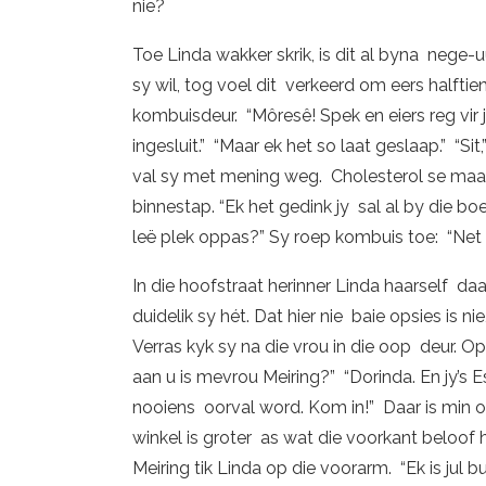
nie?
Toe Linda wakker skrik, is dit al byna nege-u
sy wil, tog voel dit verkeerd om eers halftie
kombuisdeur. “Môresê! Spek en eiers reg vir j
ingesluit.” “Maar ek het so laat geslaap.” “Si
val sy met mening weg. Cholesterol se maai
binnestap. “Ek het gedink jy sal al by die bo
leë plek oppas?” Sy roep kombuis toe: “Net m
In die hoofstraat herinner Linda haarself 
duidelik sy hét. Dat hier nie baie opsies is ni
Verras kyk sy na die vrou in die oop deur. Op
aan u is mevrou Meiring?” “Dorinda. En jy’s 
nooiens oorval word. Kom in!” Daar is min o
winkel is groter as wat die voorkant beloof 
Meiring tik Linda op die voorarm. “Ek is jul 