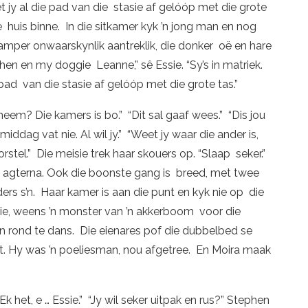
t jy al die pad van die stasie af gelóóp met die grote
die huis binne. In die sitkamer kyk ’n jong man en nog
 amper onwaarskynlik aantreklik, die donker oë en hare
phen en my doggie Leanne,” sê Essie. “Sy’s in matriek.
 pad van die stasie af gelóóp met die grote tas.”
neem? Die kamers is bo.” “Dit sal gaaf wees.” “Dis jou
iddag vat nie. Al wil jy.” “Weet jy waar die ander is,
orstel.” Die meisie trek haar skouers op. “Slaap seker.”
e agterna. Ook die boonste gang is breed, met twee
rs s’n. Haar kamer is aan die punt en kyk nie op die
g nie, weens ’n monster van ’n akkerboom voor die
n rond te dans. Die eienares pof die dubbelbed se
rt. Hy was ’n poeliesman, nou afgetree. En Moira maak
k het, e … Essie.” “Jy wil seker uitpak en rus?” Stephen