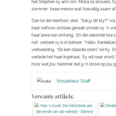
het Stephen sy arm om Moira se skouers. Sy
sommer twee mense wat toevallig saam af
Dan lui die telefoon, skril. “Sal jy dit kry?” 
haar selfoon ontslae geraak omdat sy ’n vree
haar lewe kan ontwrig. En die sekonde toe sy
net verbeel sy is in beheer. “Hallo, Kaniekl
verbeelding. “Ek ken daardie stem,” sê hy. E
verlede het haar ingehaal. Sy wil naar word
hoor wat jou herinner dat jy ’n dood op jou 
Vrouekeur Staff
Verwante artikels: