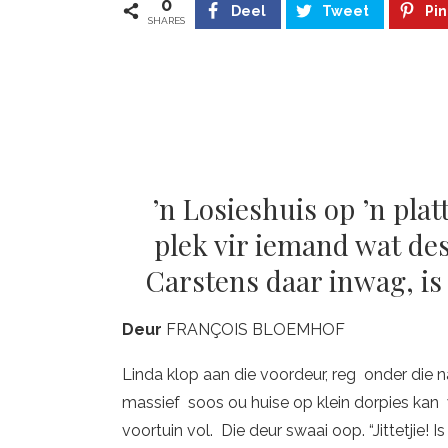
0
Deel
Tweet
Pin
SHARES
’n Losieshuis op ’n pla
plek vir iemand wat de
Carstens daar inwag, is
Deur
FRANÇOIS BLOEMHOF
Linda klop aan die voordeur, reg onder die 
massief soos ou huise op klein dorpies kan
voortuin vol. Die deur swaai oop. “Jittetjie! 