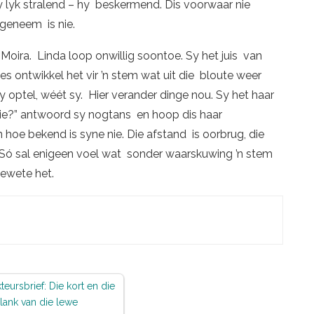
 lyk stralend – hy beskermend. Dis voorwaar nie
geneem is nie.
vra Moira. Linda loop onwillig soontoe. Sy het juis van
s ontwikkel het vir ’n stem wat uit die bloute weer
 optel, wéét sy. Hier verander dinge nou. Sy het haar
anie?” antwoord sy nogtans en hoop dis haar
n hoe bekend is syne nie. Die afstand is oorbrug, die
. Só sal enigeen voel wat sonder waarskuwing ’n stem
gewete het.