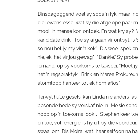
SOEK JY HIER?
Dinsdagoggend voel sy soos ’n lyk, maar no
die lewenslesse wat sy die afgelope paar ma
mooi in mense kon ontdek. En wat kry sy?
kandidate dink. Toe sy afgaan vir ontbyt, is
so nou het jy my vir ’n kok.” Dis weer spek e
nie, ek het vir jou gewag.” “Dankie.” Sy prob
iemand op sy voorkoms te takseer. “Moet jy 
het ’n regspraktyk, Brink en Maree Prokureurs
stormloop hanteer tot ek hom aflos.”
Terwyl hulle gesels, kan Linda nie anders a
besonderhede sy verskaf nie. ’n Meisie sonde
hoop op ’n toekoms ook … Stephen keer to
en toe, vol energie, is hy uit by die voordeu
swaai om. Dis Moira, wat haar selfoon na haa