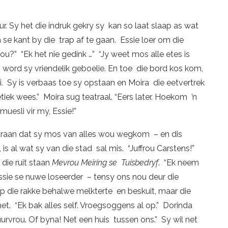
ur. Sy het die indruk gekry sy kan so laat slaap as wat
n se kant by die trap af te gaan. Essie loer om die
ou?” “Ek het nie gedink …” “Jy weet mos alle etes is
t,” word sy vriendelik geboelie. En toe die bord kos kom,
. Sy is verbaas toe sy opstaan en Moira die eetvertrek
etiek wees.” Moira sug teatraal. “Eers later. Hoekom ’n
uesli vir my, Essie!”
daaraan dat sy mos van alles wou wegkom – en dis
e, is al wat sy van die stad sal mis. “Juffrou Carstens!”
 die ruit staan
Mevrou Meiring se Tuisbedryf
. “Ek neem
Essie se nuwe loseerder – tensy ons nou deur die
p die rakke behalwe melkterte en beskuit, maar die
het. “Ek bak alles self. Vroegsoggens al op.” Dorinda
buurvrou. Of byna! Net een huis tussen ons.” Sy wil net