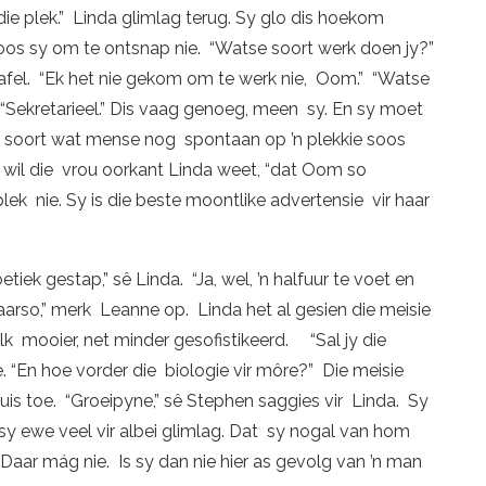
t die plek.” Linda glimlag terug. Sy glo dis hoekom
os sy om te ontsnap nie. “Watse soort werk doen jy?”
afel. “Ek het nie gekom om te werk nie, Oom.” “Watse
“Sekretarieel.” Dis vaag genoeg, meen sy. En sy moet
e soort wat mense nog spontaan op ’n plekkie soos
” wil die vrou oorkant Linda weet, “dat Oom so
y plek nie. Sy is die beste moontlike advertensie vir haar
iek gestap,” sê Linda. “Ja, wel, ’n halfuur te voet en
aarso,” merk Leanne op. Linda het al gesien die meisie
alk mooier, net minder gesofistikeerd. “Sal jy die
. “En hoe vorder die biologie vir môre?” Die meisie
is toe. “Groeipyne,” sê Stephen saggies vir Linda. Sy
y ewe veel vir albei glimlag. Dat sy nogal van hom
. Daar mág nie. Is sy dan nie hier as gevolg van ’n man