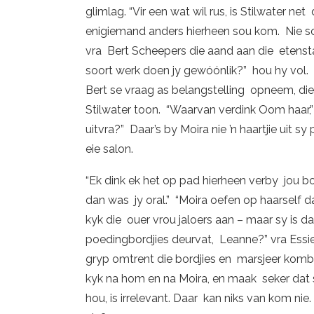
glimlag. “Vir een wat wil rus, is Stilwater ne
enigiemand anders hierheen sou kom. Nie so
vra Bert Scheepers die aand aan die etenst
soort werk doen jy gewóónlik?” hou hy vol. 
Bert se vraag as belangstelling opneem, di
Stilwater toon. “Waarvan verdink Oom haar,
uitvra?” Daar’s by Moira nie ’n haartjie uit s
eie salon.
“Ek dink ek het op pad hierheen verby jou boet
dan was jy oral.” “Moira oefen op haarself d
kyk die ouer vrou jaloers aan – maar sy is d
poedingbordjies deurvat, Leanne?” vra Essie
gryp omtrent die bordjies en marsjeer kombu
kyk na hom en na Moira, en maak seker dat s
hou, is irrelevant. Daar kan niks van kom nie