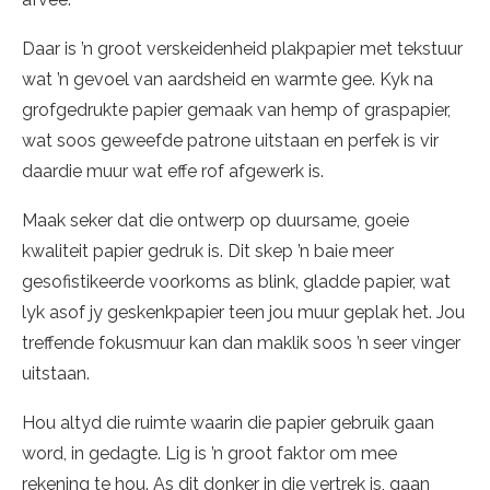
Daar is ’n groot verskeidenheid plakpapier met tekstuur
wat ’n gevoel van aardsheid en warmte gee. Kyk na
grofgedrukte papier gemaak van hemp of graspapier,
wat soos geweefde patrone uitstaan en perfek is vir
daardie muur wat effe rof afgewerk is.
Maak seker dat die ontwerp op duursame, goeie
kwaliteit papier gedruk is. Dit skep ’n baie meer
gesofistikeerde voorkoms as blink, gladde papier, wat
lyk asof jy geskenkpapier teen jou muur geplak het. Jou
treffende fokusmuur kan dan maklik soos ’n seer vinger
uitstaan.
Hou altyd die ruimte waarin die papier gebruik gaan
word, in gedagte. Lig is ’n groot faktor om mee
rekening te hou. As dit donker in die vertrek is, gaan