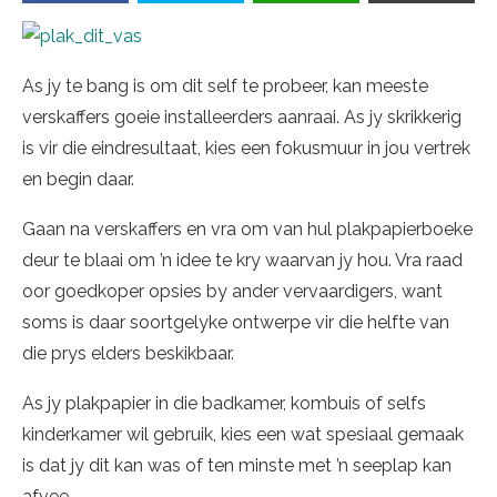
As jy te bang is om dit self te probeer, kan meeste
verskaffers goeie installeerders aanraai. As jy skrikkerig
is vir die eindresultaat, kies een fokusmuur in jou vertrek
en begin daar.
Gaan na verskaffers en vra om van hul plakpapierboeke
deur te blaai om ’n idee te kry waarvan jy hou. Vra raad
oor goedkoper opsies by ander vervaardigers, want
soms is daar soortgelyke ontwerpe vir die helfte van
die prys elders beskikbaar.
As jy plakpapier in die badkamer, kombuis of selfs
kinderkamer wil gebruik, kies een wat spesiaal gemaak
is dat jy dit kan was of ten minste met ’n seeplap kan
afvee.