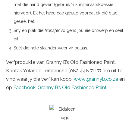
met die hand geverf (gebruik ’n kunstenaarskwassie
hiervoor). Ek het twee dae gewag voordat ek dié blad
geseël het.
Sny en plak die
transfer
volgens jou eie ontwerp en seël
dit.
Seël die hele staander weer vir oulaas.
Verfprodukte van Granny B’s Old Fashioned Paint.
Kontak Yolande Terblanche (082 448 7117) om uit te
vind waar jy die verf kan koop.
www
.
grannyb.co.za
en
op
Facebook, Granny B’s Old Fashioned Paint