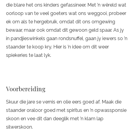
die blare het ons kinders gefassineer. Met ’n wêreld wat
oorloop van te veel goeters wat ons weggooi, probeer
ek om als te hergebruik, omdat dit ons omgewing
bewaar, maar ook omdat dit gewoon geld spaar. As jy
in pandjieswinkels gaan rondsnuffel, gaan jy iewers so ’n
staander te koop kry. Hier is ’n idee om dit weer
spiekeries te laat lyk.
Voorbereiding
Skuur die jare se vernis en olie eers goed af. Maak die
staander oraloor goed met spiritus en ’n opwassponsie
skoon en vee dit dan deeglik met ’n klam lap
silwerskoon.