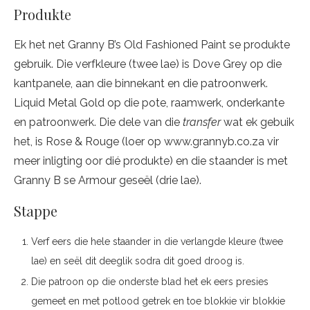
Produkte
Ek het net Granny B’s Old Fashioned Paint se produkte
gebruik. Die verfkleure (twee lae) is Dove Grey op die
kantpanele, aan die binnekant en die patroonwerk.
Liquid Metal Gold op die pote, raamwerk, onderkante
en patroonwerk. Die dele van die
transfer
wat ek gebuik
het, is Rose & Rouge (loer op www.grannyb.co.za vir
meer inligting oor dié produkte) en die staander is met
Granny B se Armour geseël (drie lae).
Stappe
Verf eers die hele staander in die verlangde kleure (twee
lae) en seël dit deeglik sodra dit goed droog is.
Die patroon op die onderste blad het ek eers presies
gemeet en met potlood getrek en toe blokkie vir blokkie