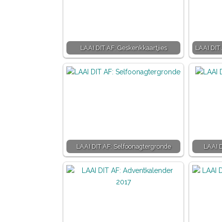
LAAI DIT AF: Geskenkkaartjies
LAAI DIT 
LAAI DIT AF: Selfoonagtergronde
LAAI D