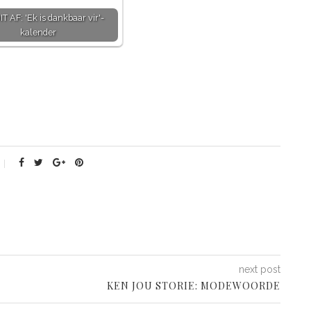
T AF: 'Ek is dankbaar vir'-
kalender
next post
KEN JOU STORIE: MODEWOORDE