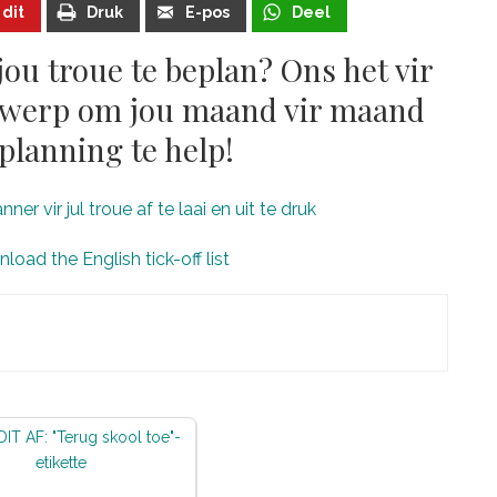
 dit
Druk
E-pos
Deel
 jou troue te beplan? Ons het vir
ontwerp om jou maand vir maand
planning te help!
er vir jul troue af te laai en uit te druk
load the English tick-off list