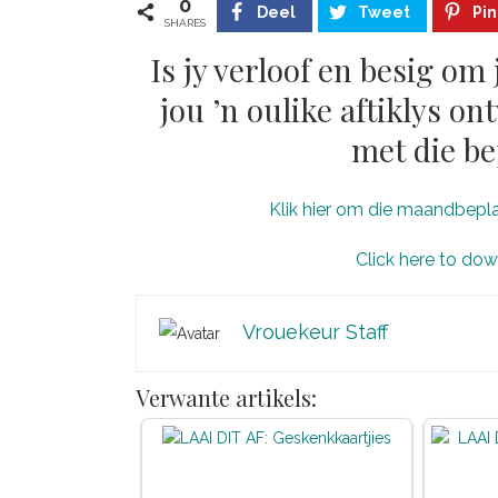
0
Deel
Tweet
Pin
SHARES
Is jy verloof en besig om
jou ’n oulike aftiklys 
met die be
Klik hier om die maandbeplann
Click here to down
Vrouekeur Staff
Verwante artikels: