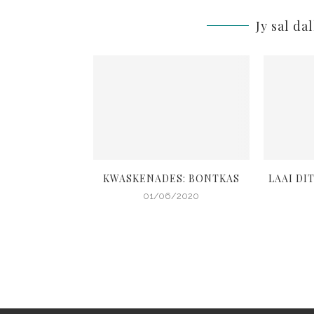
Jy sal da
: BEDKASSIES
KWASKENADES: BONTKAS
LAAI DIT
1/2019
01/06/2020