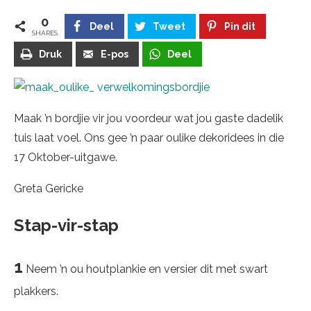
0
Deel
Tweet
Pin dit
SHARES
Druk
E-pos
Deel
Maak ’n bordjie vir jou voordeur wat jou gaste dadelik
tuis laat voel. Ons gee ’n paar oulike dekoridees in die
17 Oktober-uitgawe.
Greta Gericke
Stap-vir-stap
1
Neem ’n ou houtplankie en versier dit met swart
plakkers.