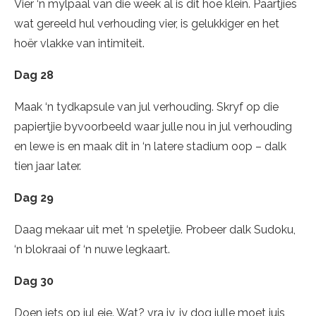
Vier ‘n mylpaal van die week al is dit hoe klein. Paartjies
wat gereeld hul verhouding vier, is gelukkiger en het
hoër vlakke van intimiteit.
Dag 28
Maak ‘n tydkapsule van jul verhouding. Skryf op die
papiertjie byvoorbeeld waar julle nou in jul verhouding
en lewe is en maak dit in ‘n latere stadium oop – dalk
tien jaar later.
Dag 29
Daag mekaar uit met ‘n speletjie. Probeer dalk Sudoku,
‘n blokraai of ‘n nuwe legkaart.
Dag 30
Doen iets op jul eie. Wat? vra jy, jy dog julle moet juis