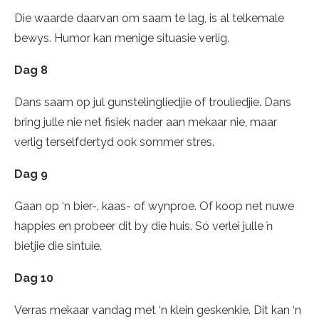
Die waarde daarvan om saam te lag, is al telkemale
bewys. Humor kan menige situasie verlig.
Dag 8
Dans saam op jul gunstelingliedjie of trouliedjie. Dans
bring julle nie net fisiek nader aan mekaar nie, maar
verlig terselfdertyd ook sommer stres.
Dag 9
Gaan op ‘n bier-, kaas- of wynproe. Of koop net nuwe
happies en probeer dit by die huis. Só verlei julle ŉ
bietjie die sintuie.
Dag 10
Verras mekaar vandag met ‘n klein geskenkie. Dit kan ‘n