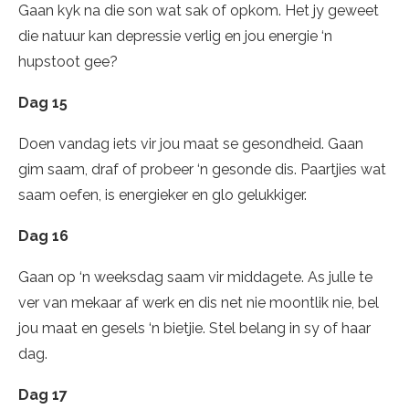
Gaan kyk na die son wat sak of opkom. Het jy geweet
die natuur kan depressie verlig en jou energie ‘n
hupstoot gee?
Dag 15
Doen vandag iets vir jou maat se gesondheid. Gaan
gim saam, draf of probeer ‘n gesonde dis. Paartjies wat
saam oefen, is energieker en glo gelukkiger.
Dag 16
Gaan op ‘n weeksdag saam vir middagete. As julle te
ver van mekaar af werk en dis net nie moontlik nie, bel
jou maat en gesels ‘n bietjie. Stel belang in sy of haar
dag.
Dag 17