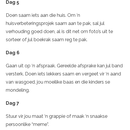
Dag 5
Doen saam iets aan die huis. Om ‘n
huisverbeteringsprojek saam aan te pak, sal jul
verhouding goed doen, al is dit net om foto’s uit te
sorteer of jul boekrak saam reg te pak.
Dag 6
Gaan uit op ‘n afspraak. Gereelde afsprake kan jul band
versterk. Doen iets lekkers saam en vergeet vir ‘n aand
van wasgoed, jou moeilike baas en die kinders se
mondeling.
Dag 7
Stuur vir jou maat ‘n grappie of maak ‘n snaakse
persoonlike “meme”.