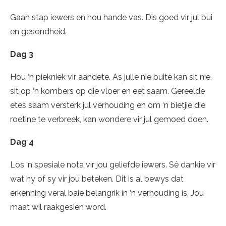
Gaan stap iewers en hou hande vas. Dis goed vir jul bui
en gesondheid.
Dag 3
Hou ‘n piekniek vir aandete. As julle nie buite kan sit nie,
sit op ‘n kombers op die vloer en eet saam. Gereelde
etes saam versterk jul verhouding en om ‘n bietjie die
roetine te verbreek, kan wondere vir jul gemoed doen.
Dag 4
Los ‘n spesiale nota vir jou geliefde iewers. Sê dankie vir
wat hy of sy vir jou beteken. Dit is al bewys dat
erkenning veral baie belangrik in ‘n verhouding is. Jou
maat wil raakgesien word.