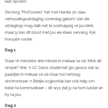
laat opvlam.
Die blog “ProFlowers” het met hierdie 30-dae-
verhoudingsuitdaging vorendag gekom. Van die
uitdagings mag dalk net te soetsappig vir jou klink,
maar jy kan dit bloot met jou eie idees vervang. Kyk
hoe julle vorder.
Dag 1
Staar vir minstens drie minute in mekaar se oë. Klink dit
simpel? Wel, ‘n UC Davis-studie het glo gewys dat as
paartjies in mekaar se oë staar, hul hartslag
sinchroniseer. ‘n Bietjie oogkontak kan ook help om
beter te kommunikeer – dit wys dat jy na hom luister en
hy na jou.
Dag 2