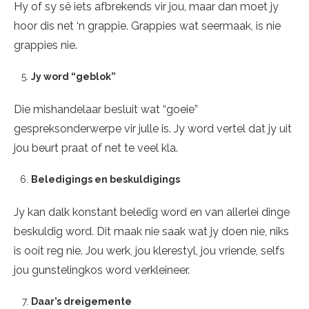
Hy of sy sê iets afbrekends vir jou, maar dan moet jy
hoor dis net ‘n grappie. Grappies wat seermaak, is nie
grappies nie.
Jy word “geblok”
Die mishandelaar besluit wat “goeie”
gespreksonderwerpe vir julle is. Jy word vertel dat jy uit
jou beurt praat of net te veel kla.
Beledigings en beskuldigings
Jy kan dalk konstant beledig word en van allerlei dinge
beskuldig word. Dit maak nie saak wat jy doen nie, niks
is ooit reg nie. Jou werk, jou klerestyl, jou vriende, selfs
jou gunstelingkos word verkleineer.
Daar’s dreigemente