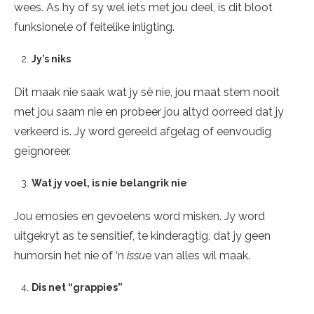
wees. As hy of sy wel iets met jou deel, is dit bloot
funksionele of feitelike inligting.
Jy’s niks
Dit maak nie saak wat jy sê nie, jou maat stem nooit
met jou saam nie en probeer jou altyd oorreed dat jy
verkeerd is. Jy word gereeld afgelag of eenvoudig
geïgnoreer.
Wat jy voel, is nie belangrik nie
Jou emosies en gevoelens word misken. Jy word
uitgekryt as te sensitief, te kinderagtig, dat jy geen
humorsin het nie of ‘n
issu
e van alles wil maak.
Dis net “grappies”