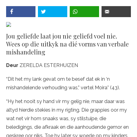
Jou geliefde laat jou nie geliefd voel nie.
Wees op die uitkyk na dié vorms van verbale
mishandeling
Deur
ZERELDA ESTERHUIZEN
“Dit het my lank gevat om te besef dat ek in ‘n
mishandelende verhouding was,” vertel Moira* (43).
“Hy het nooit sy hand vir my gelig nie, maar daar was
altyd hierdie stekies in my rigting. Die grappies oor my
wat net vir hom snaaks was, sy stilstuipe, die
beledigings, die afkraak en die aanhoudende gemor en
geskree oor niks. Toe hy later sy woede op my kinders