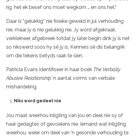
rig, het ek besef ons moet wegkom … en ons het.”
Daar is “gelukkig” nie fisieke geweld in jul verhouding
nie, maar jy is nie gelukkig nie. Jy word afgekraak,
verkleineer, afgebreek totdat jy later begin dink jy is net
so nikswerd soos hy sê jy is. Kenners sê dis belangrik
om die tekens betyds raak te sien.
Patricia Evans identifiseer in haar boek
The Verbally
Abusive Relationship
‘n aantal vorms van verbale
mishandeling.
Niks word gedeel nie
Jou maat weerhou inligting van jou en deel nie sy of
haar gedagtes of gevoelens nie. Iemand wat inligting
weerhou, weier om deel van ‘n gesonde verhouding te