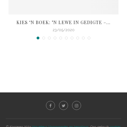
KIES ‘N BOEK: ’N LEWE IN GEDIGTE –...
23/05/2020
© Kopiereg 2023
Vrouekeur
.
Voorwaardes en bepalings.
Ons gebruik
cookies