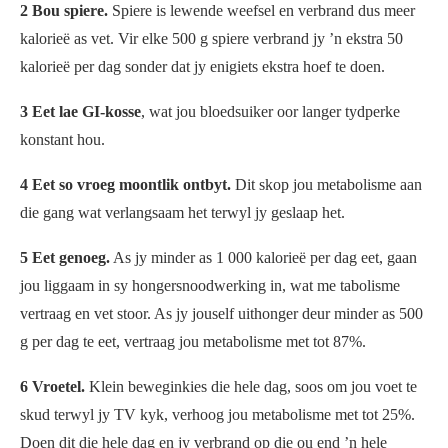
2 Bou spiere.
Spiere is lewende weefsel en verbrand dus meer
kalorieë as vet. Vir elke 500 g spiere verbrand jy ’n ekstra 50
kalorieë per dag sonder dat jy enigiets ekstra hoef te doen.
3 Eet lae GI-kosse
, wat jou bloedsuiker oor langer tydperke
konstant hou.
4 Eet so vroeg moontlik ontbyt.
Dit skop jou metabolisme aan
die gang wat verlangsaam het terwyl jy geslaap het.
5 Eet genoeg.
As jy minder as 1 000 kalorieë per dag eet, gaan
jou liggaam in sy hongersnoodwerking in, wat me tabolisme
vertraag en vet stoor. As jy jouself uithonger deur minder as 500
g per dag te eet, vertraag jou metabolisme met tot 87%.
6 Vroetel.
Klein beweginkies die hele dag, soos om jou voet te
skud terwyl jy TV kyk, verhoog jou metabolisme met tot 25%.
Doen dit die hele dag en jy verbrand op die ou end ’n hele