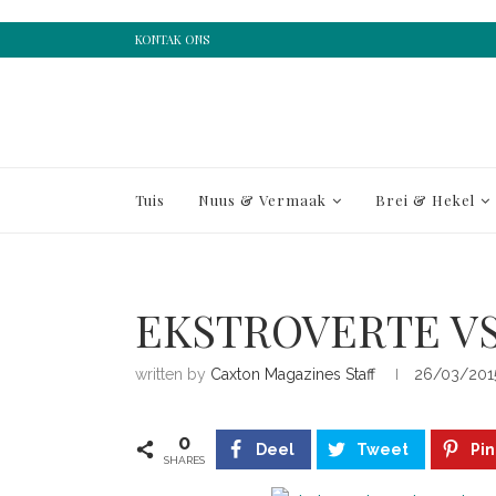
KONTAK ONS
Tuis
Nuus & Vermaak
Brei & Hekel
EKSTROVERTE V
written by
Caxton Magazines Staff
26/03/201
0
Deel
Tweet
Pin
SHARES