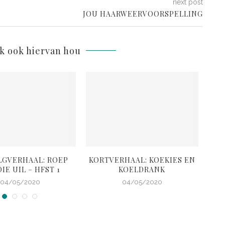
next post
JOU HAARWEERVOORSPELLING
lk ook hiervan hou
LGVERHAAL: ROEP
KORTVERHAAL: KOEKIES EN
K
IE UIL – HFST 1
KOELDRANK
G
04/05/2020
04/05/2020