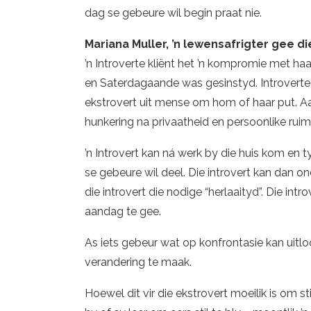
dag se gebeure wil begin praat nie.
Mariana Muller, ’n lewensafrigter gee 
’n Introverte kliënt het ’n kompromie met 
en Saterdagaande was gesinstyd. Introverte m
ekstrovert uit mense om hom of haar put. Aan
hunkering na privaatheid en persoonlike ruim
’n Introvert kan ná werk by die huis kom en t
se gebeure wil deel. Die introvert kan dan o
die introvert die nodige “herlaaityd”. Die in
aandag te gee.
As iets gebeur wat op konfrontasie kan uitl
verandering te maak.
Hoewel dit vir die ekstrovert moeilik is om st