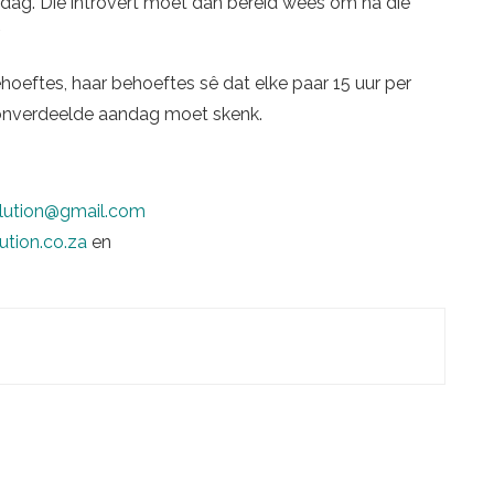
’n dag. Die introvert moet dan bereid wees om ná die
.
ehoeftes, haar behoeftes sê dat elke paar 15 uur per
onverdeelde aandag moet skenk.
lution@gmail.com
tion.co.za
en