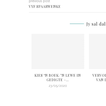
previous post
VYF SPAARWENKE
Jy sal da
L: ANDER SE
KIES ‘N BOEK: ’N LEWE IN
VERVO
OIGOED
GEDIGTE –...
VAN D
4/2020
23/05/2020