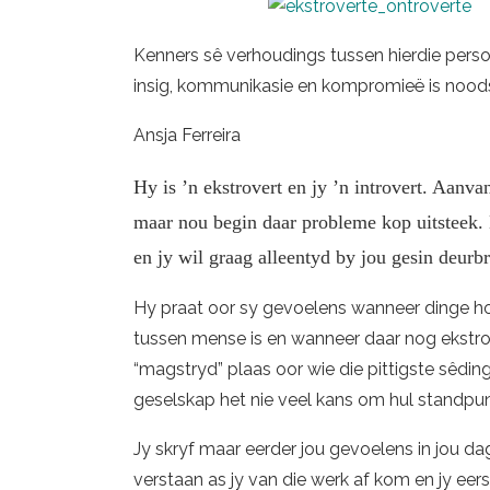
Kenners sê verhoudings tussen hierdie pers
insig, kommunikasie en kompromieë is nood
Ansja Ferreira
Hy is ’n ekstrovert en jy ’n introvert. Aanva
maar nou begin daar probleme kop uitsteek. 
en jy wil graag alleentyd by jou gesin deurbr
Hy praat oor sy gevoelens wanneer dinge hom
tussen mense is en wanneer daar nog ekstrove
“magstryd” plaas oor wie die pittigste sêding
geselskap het nie veel kans om hul standpunt
Jy skryf maar eerder jou gevoelens in jou dag
verstaan as jy van die werk af kom en jy eers 