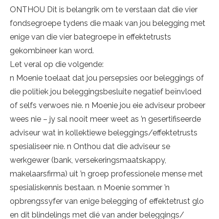
ONTHOU Dit is belangrik om te verstaan dat die vier
fondsegroepe tydens die maak van jou belegging met
enige van die vier bategroepe in effektetrusts
gekombineer kan word.
Let veral op die volgende:
n Moenie toelaat dat jou persepsies oor beleggings of
die politiek jou beleggingsbesluite negatief beïnvloed
of selfs verwoes nie. n Moenie jou eie adviseur probeer
wees nie – jy sal nooit meer weet as ’n gesertifiseerde
adviseur wat in kollektiewe beleggings/effektetrusts
spesialiseer nie. n Onthou dat die adviseur se
werkgewer (bank, versekeringsmaatskappy,
makelaarsfirma) uit ’n groep professionele mense met
spesialiskennis bestaan. n Moenie sommer ’n
opbrengssyfer van enige belegging of effektetrust glo
en dit blindelings met dié van ander beleggings/