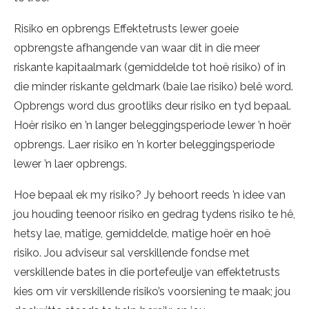
Risiko en opbrengs Effektetrusts lewer goeie
opbrengste afhangende van waar dit in die meer
riskante kapitaalmark (gemiddelde tot hoë risiko) of in
die minder riskante geldmark (baie lae risiko) belê word.
Opbrengs word dus grootliks deur risiko en tyd bepaal.
Hoër risiko en ’n langer beleggingsperiode lewer ’n hoër
opbrengs. Laer risiko en ’n korter beleggingsperiode
lewer ’n laer opbrengs.
Hoe bepaal ek my risiko? Jy behoort reeds ’n idee van
jou houding teenoor risiko en gedrag tydens risiko te hê,
hetsy lae, matige, gemiddelde, matige hoër en hoë
risiko. Jou adviseur sal verskillende fondse met
verskillende bates in die portefeulje van effektetrusts
kies om vir verskillende risiko’s voorsiening te maak; jou