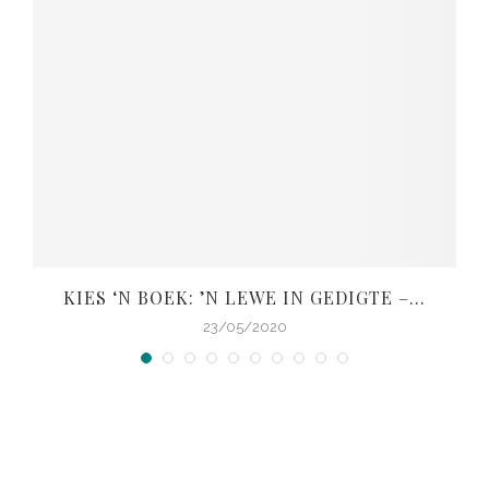
KIES ‘N BOEK: ’N LEWE IN GEDIGTE –...
V
23/05/2020