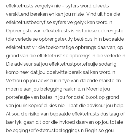
effektetrusts vergelyk nie – syfers word dikwels
verskillend bereken en kan jou mislei. Vind uit hoe die
effektetrustbedryf se syfers vergelyk kan word. n
Opbrengste van effektetrusts is historiese opbrengste
(die verlede se opbrengste). Jy belê dus in ’n bepaalde
effektetrust vir die toekomstige opbrengs daarvan, op
grond van die effektetrust se opbrengs in die verlede. n
Die adviseur sal jou effektetrustportefeulje sodanig
kombineer dat jou doelwitte bereik sal kan word. n
Vertrou op jou adviseur in tye van dalende markte en
moenie aan jou belegging raak nie. n Moenie jou
portefeulje van bates in jou fonds(e) bloot op grond
van jou risikoprofiel kies nie – laat die adviseur jou help.
Al sou die risiko van bepaalde effektetrusts dus laag of
laer lyk, gaan dit oor die invloed daarvan op jou totale
belegging (effektetrustbelegging). n Begin so gou