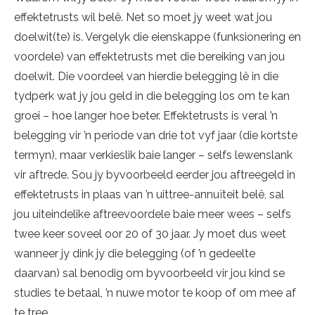
effektetrusts wil belê. Net so moet jy weet wat jou
doelwit(te) is. Vergelyk die eienskappe (funksionering en
voordele) van effektetrusts met die bereiking van jou
doelwit. Die voordeel van hierdie belegging lê in die
tydperk wat jy jou geld in die belegging los om te kan
groei – hoe langer hoe beter. Effektetrusts is veral ’n
belegging vir ’n periode van drie tot vyf jaar (die kortste
termyn), maar verkieslik baie langer – selfs lewenslank
vir aftrede. Sou jy byvoorbeeld eerder jou aftreegeld in
effektetrusts in plaas van ’n uittree-annuïteit belê, sal
jou uiteindelike aftreevoordele baie meer wees – selfs
twee keer soveel oor 20 of 30 jaar. Jy moet dus weet
wanneer jy dink jy die belegging (of ’n gedeelte
daarvan) sal benodig om byvoorbeeld vir jou kind se
studies te betaal, ’n nuwe motor te koop of om mee af
te tree.