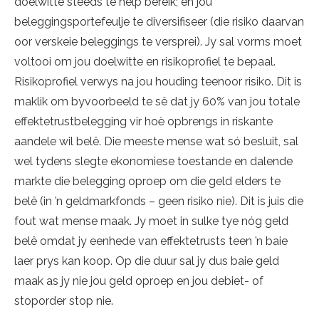
doelwitte steeds te help bereik; en jou
beleggingsportefeulje te diversifiseer (die risiko daarvan
oor verskeie beleggings te versprei). Jy sal vorms moet
voltooi om jou doelwitte en risikoprofiel te bepaal.
Risikoprofiel verwys na jou houding teenoor risiko. Dit is
maklik om byvoorbeeld te sê dat jy 60% van jou totale
effektetrustbelegging vir hoë opbrengs in riskante
aandele wil belê. Die meeste mense wat só besluit, sal
wel tydens slegte ekonomiese toestande en dalende
markte die belegging oproep om die geld elders te
belê (in ’n geldmarkfonds – geen risiko nie). Dit is juis die
fout wat mense maak. Jy moet in sulke tye nóg geld
belê omdat jy eenhede van effektetrusts teen ’n baie
laer prys kan koop. Op die duur sal jy dus baie geld
maak as jy nie jou geld oproep en jou debiet- of
stoporder stop nie.