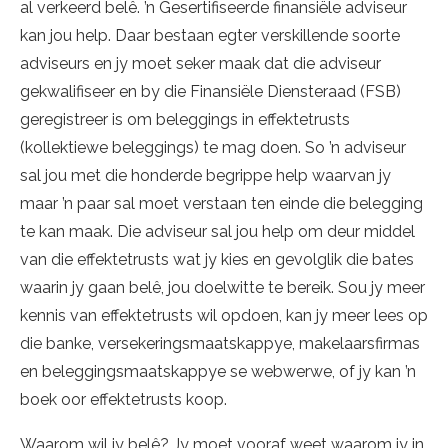
al verkeerd belê. ’n Gesertifiseerde finansiële adviseur
kan jou help. Daar bestaan egter verskillende soorte
adviseurs en jy moet seker maak dat die adviseur
gekwalifiseer en by die Finansiële Diensteraad (FSB)
geregistreer is om beleggings in effektetrusts
(kollektiewe beleggings) te mag doen. So ’n adviseur
sal jou met die honderde begrippe help waarvan jy
maar ’n paar sal moet verstaan ten einde die belegging
te kan maak. Die adviseur sal jou help om deur middel
van die effektetrusts wat jy kies en gevolglik die bates
waarin jy gaan belê, jou doelwitte te bereik. Sou jy meer
kennis van effektetrusts wil opdoen, kan jy meer lees op
die banke, versekeringsmaatskappye, makelaarsfirmas
en beleggingsmaatskappye se webwerwe, of jy kan ’n
boek oor effektetrusts koop.
Waarom wil jy belê? Jy moet vooraf weet waarom jy in