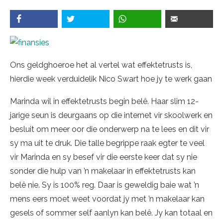
Ons geldghoeroe het al vertel wat effektetrusts is,
hierdie week verduidelik Nico Swart hoe jy te werk gaan
Marinda wil in effektetrusts begin belê. Haar slim 12-
jarige seun is deurgaans op die internet vir skoolwerk en
besluit om meer oor die onderwerp na te lees en dit vir
sy ma uit te druk. Die talle begrippe raak egter te veel
vir Marinda en sy besef vir die eerste keer dat sy nie
sonder die hulp van ’n makelaar in effektetrusts kan
belê nie. Sy is 100% reg. Daar is geweldig baie wat ’n
mens eers moet weet voordat jy met ’n makelaar kan
gesels of sommer self aanlyn kan belê. Jy kan totaal en