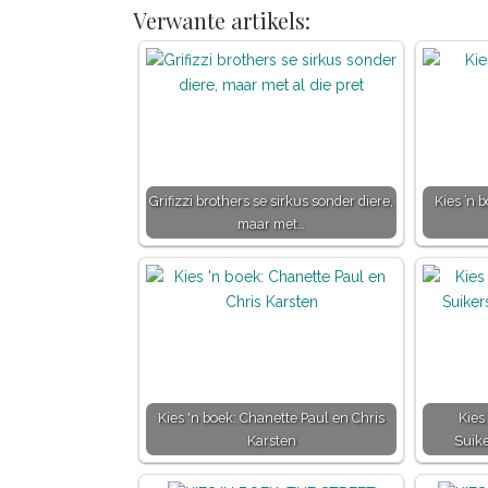
Verwante artikels:
Grifizzi brothers se sirkus sonder diere,
Kies ’n 
maar met…
Kies 'n boek: Chanette Paul en Chris
Kies
Karsten
Suik