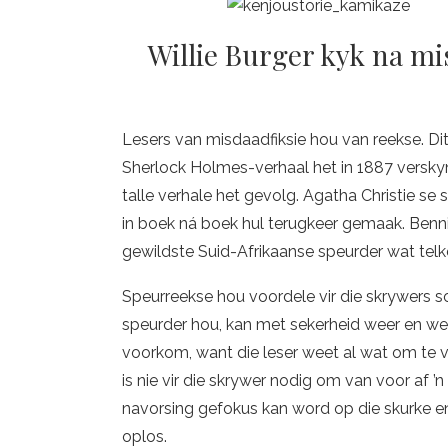
Willie Burger kyk na mi
Lesers van misdaadfiksie hou van reekse. Dit 
Sherlock Holmes-verhaal het in 1887 versky
talle verhale het gevolg. Agatha Christie se
in boek ná boek hul terugkeer gemaak. Bennie
gewildste Suid-Afrikaanse speurder wat tel
Speurreekse hou voordele vir die skrywers so
speurder hou, kan met sekerheid weer en we
voorkom, want die leser weet al wat om te ve
is nie vir die skrywer nodig om van voor af ’
navorsing gefokus kan word op die skurke e
oplos.