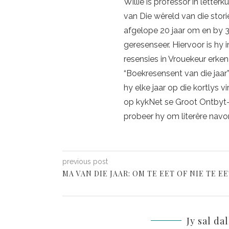
Willie is professor in letter
van Die wêreld van die storie
afgelope 20 jaar om en by 3
geresenseer. Hiervoor is hy 
resensies in Vrouekeur erke
“Boekresensent van die jaa
hy elke jaar op die kortlys 
op kykNet se Groot Ontbyt-
probeer hy om literêre navor
previous post
MA VAN DIE JAAR: OM TE EET OF NIE TE E
Jy sal da