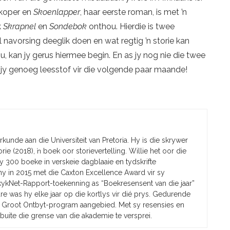
rkoper en
Skoenlapper
, haar eerste roman, is met ’n
k
Skrapnel
en
Sondebok
onthou. Hierdie is twee
avorsing deeglik doen en wat regtig ’n storie kan
u, kan jy gerus hiermee begin. En as jy nog nie die twee
t jy genoeg leesstof vir die volgende paar maande!
erkunde aan die Universiteit van Pretoria. Hy is die skrywer
rie (2018), ŉ boek oor storievertelling. Willie het oor die
y 300 boeke in verskeie dagblaaie en tydskrifte
hy in 2015 met die Caxton Excellence Award vir sy
 kykNet-Rapport-toekenning as “Boekresensent van die jaar”
 was hy elke jaar op die kortlys vir dié prys. Gedurende
e Groot Ontbyt-program aangebied. Met sy resensies en
buite die grense van die akademie te versprei.