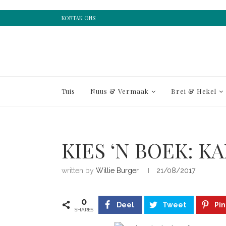
KONTAK ONS
Tuis
Nuus & Vermaak
Brei & Hekel
KIES ‘N BOEK: K
written by
Willie Burger
21/08/2017
0
Deel
Tweet
Pin
SHARES