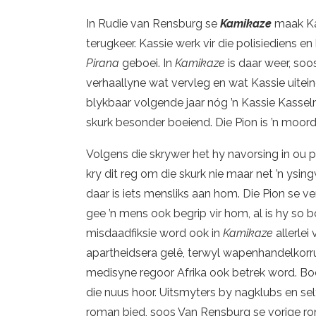
In Rudie van Rensburg se
Kamikaze
maak Ka
terugkeer. Kassie werk vir die polisiediens en
Pirana
geboei. In
Kamikaze
is daar weer, soo
verhaallyne wat vervleg en wat Kassie uitein
blykbaar volgende jaar nóg ’n Kassie Kasse
skurk besonder boeiend. Die Pion is ’n moord
Volgens die skrywer het hy navorsing in ou p
kry dit reg om die skurk nie maar net ’n ys
daar is iets mensliks aan hom. Die Pion se 
gee ’n mens ook begrip vir hom, al is hy so 
misdaadfiksie word ook in
Kamikaze
allerle
apartheidsera gelê, terwyl wapenhandelkorrup
medisyne regoor Afrika ook betrek word. Boo
die nuus hoor. Uitsmyters by nagklubs en sel
roman bied, soos Van Rensburg se vorige ro