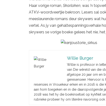
Haar vorige roman,
Skarlaken
, was ’n topve
ATKV-woordveertjie bekroon. Lesers sal oo
meesleurende romans deur skrywers wat hul n
vertel. As jy van gehaltespanningsverhale ho
skrywers se vorige boeke gelees het nie, he
Willie Burger
Willie is professor in lett
van Die wêreld van die sto
afgelope 20 jaar om en b
geresenseer. Hiervoor is 
resensies in Vrouekeur erken en in 2016 is die
aan hom toegeken en in die daaropvolgende jare
2018 was het hy die boekinsetsel op kykNet s
rubrieke probeer hy om literêre navorsing ook 