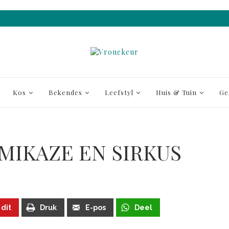
Kos
Bekendes
Leefstyl
Huis & Tuin
Ge
AMIKAZE EN SIRKUS
 dit
Druk
E-pos
Deel