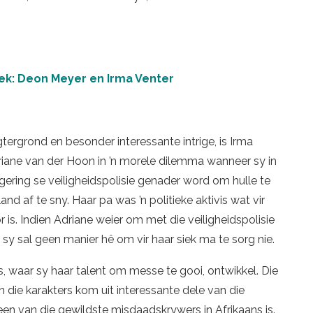
oek: Deon Meyer en Irma Venter
rgrond en besonder interessante intrige, is Irma
driane van der Hoon in ’n morele dilemma wanneer sy in
regering se veiligheidspolisie genader word om hulle te
nd af te sny. Haar pa was ’n politieke aktivis wat vir
is. Indien Adriane weier om met die veiligheidspolisie
n sy sal geen manier hê om vir haar siek ma te sorg nie.
kus, waar sy haar talent om messe te gooi, ontwikkel. Die
en die karakters kom uit interessante dele van die
een van die gewildste misdaadskrywers in Afrikaans is.