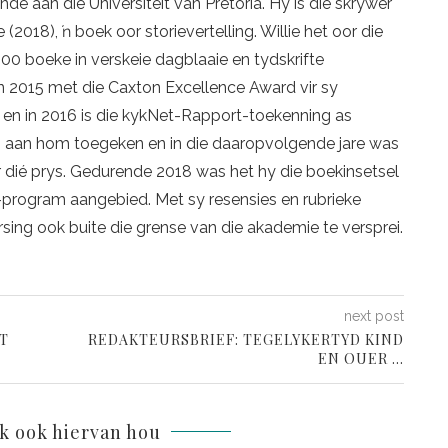
kunde aan die Universiteit van Pretoria. Hy is die skrywer
 (2018), ŉ boek oor storievertelling. Willie het oor die
00 boeke in verskeie dagblaaie en tydskrifte
in 2015 met die Caxton Excellence Award vir sy
n en in 2016 is die kykNet-Rapport-toekenning as
r” aan hom toegeken en in die daaropvolgende jare was
vir dié prys. Gedurende 2018 was het hy die boekinsetsel
program aangebied. Met sy resensies en rubrieke
sing ook buite die grense van die akademie te versprei.
next post
ET
REDAKTEURSBRIEF: TEGELYKERTYD KIND
EN OUER …
lk ook hiervan hou