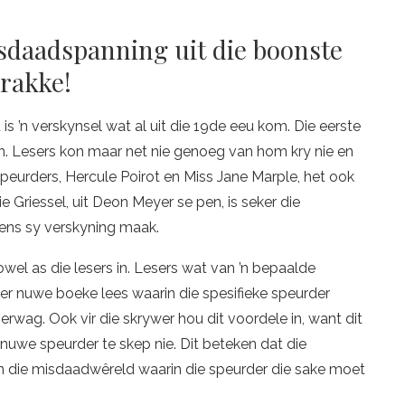
sdaadspanning uit die boonste
rakke!
is ’n verskynsel wat al uit die 19de eeu kom. Die eerste
n. Lesers kon maar net nie genoeg van hom kry nie en
 speurders, Hercule Poirot en Miss Jane Marple, het ook
 Griessel, uit Deon Meyer se pen, is seker die
kens sy verskyning maak.
wel as die lesers in. Lesers wat van ’n bepaalde
er nuwe boeke lees waarin die spesifieke speurder
rwag. Ook vir die skrywer hou dit voordele in, want dit
n nuwe speurder te skep nie. Dit beteken dat die
n die misdaadwêreld waarin die speurder die sake moet