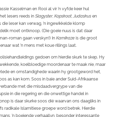
ssie Kasselman en Rooi al vir ’n vyfde keer hul
 het lesers reeds in
Slagyster
,
Kopskoot
,
Judaskus
en
s die leser kan verwag, ’n ingewikkelde klomp
delik moet ontknoop. (Die goeie nuus is dat daar
lman-roman gaan verskyn!) In
Kamikaze
is die groot
enaar wat ’n mens met koue rillings laat.
olisiehandleidings gedoen om hierdie skurk te skep. Hy
ingwekkende, koelbloedige moordenaar te maak nie, maar
verlede en omstandighede waarin hy grootgeword het,
boos as kan kom. Soos in baie ander Suid-Afrikaanse
i verbande met die misdaadvergrype van die
sie in die regering en die onwettige handel in
nop is daar skurke soos dié waarvan ons daagliks in
fs radikale Islamitiese groepe word betrek. Hierdie
mans, ’n boeiende verhaallyn, besonder interessante