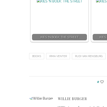
KIES 'N BOEK: THE STREET
KIES
BOOKS
IRMA VENTER
RUDI VAN RENSBURG
0
WILLIE BURGER