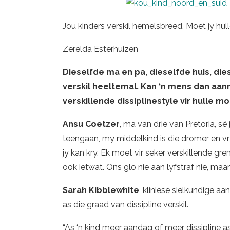
Jou kinders verskil hemelsbreed. Moet jy hul
Zerelda Esterhuizen
Dieselfde ma en pa, dieselfde huis, die
verskil heeltemal. Kan ‘n mens dan aan
verskillende dissiplinestyle vir hulle m
Ansu Coetzer
, ma van drie van Pretoria, sê
teengaan, my middelkind is die dromer en vry
jy kan kry. Ek moet vir seker verskillende gren
ook ietwat. Ons glo nie aan lyfstraf nie, ma
Sarah Kibblewhite
, kliniese sielkundige aa
as die graad van dissipline verskil.
“As ‘n kind meer aandag of meer dissipline a