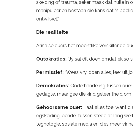
skeiding of trauma, seker maak dat hulle in o
manipuleer en bestaan die kans dat ‘n boeli
ontwikkel.”
Die realiteite
Arina sê ouers het moontlike verskillende oue
Outokraties:
“Jy sal dit doen omdat ek so s
Permissief:
“Wees vry, doen alles, leer uit j
Demokraties:
Onderhandeling tussen ouer e
gedagte, maar gee die kind geleentheid om t
Gehoorsame ouer:
Laat alles toe, want di
egskeiding, pendel tussen stede of lang we
tegnologie, sosiale media en dies meer vir h