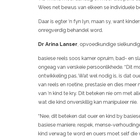
Wees net bewus van elkeen se individuele b
Daar is egter ‘n fyn lyn, maan sy, want kinde
onregverdig behandel word.
Dr Arina Lanser
, opvoedkundige sielkundig
basiese reels soos kamer opruim, bad- en sl
ongeag van verskeie persoonlikhede. “Dit mo
ontwikkeling pas. Wat wel nodig is, is dat oue
van reels en roetine, prestasie en dies meer
van ‘n kind te kry. Dit beteken nie om met all
wat die kind onverskillig kan manipuleer nie.
“Nee, dit beteken dat ouer en kind by basie
basiese maniere, respek, mense-verhoudinge
kind verwag te word en ouers moet self die v