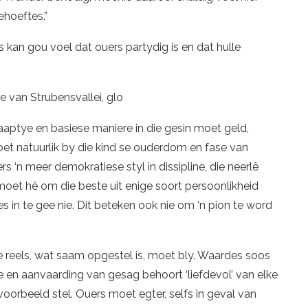
ehoeftes.”
rs kan gou voel dat ouers partydig is en dat hulle
e van Strubensvallei, glo
aaptye en basiese maniere in die gesin moet geld,
et natuurlik by die kind se ouderdom en fase van
rs ‘n meer demokratiese styl in dissipline, die neerlê
 moet hê om die beste uit enige soort persoonlikheid
es in te gee nie. Dit beteken ook nie om ‘n pion te word
se reels, wat saam opgestel is, moet bly. Waardes soos
 en aanvaarding van gesag behoort ‘liefdevol’ van elke
oorbeeld stel. Ouers moet egter, selfs in geval van