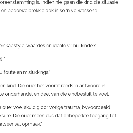
oreenstemming is. Indien nie, gaan die kind die situasie
e en bedorwe brokkie ook in so ‘n volwassene
rskapstyle, waardes en ideale vir hul kinders:
ê!”
ou foute en mislukkings.”
n kind. Die ouer het vooraf reeds ‘n antwoord in
e onderhandel en deel van die eindbesluit te voel.
e ouer voel skuldig oor vorige trauma, byvoorbeeld
rksure. Die ouer meen dus dat onbeperkte toegang tot
artseer sal opmaak.”