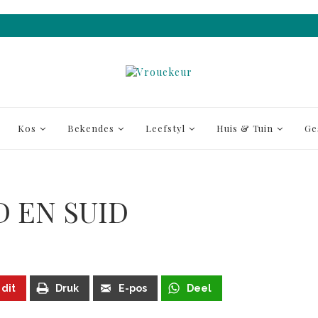
Kos
Bekendes
Leefstyl
Huis & Tuin
Ge
D EN SUID
 dit
Druk
E-pos
Deel