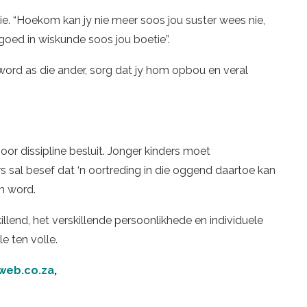
ie. “Hoekom kan jy nie meer soos jou suster wees nie,
goed in wiskunde soos jou boetie”.
word as die ander, sorg dat jy hom opbou en veral
oor dissipline besluit. Jonger kinders moet
s sal besef dat ‘n oortreding in die oggend daartoe kan
n word.
killend, het verskillende persoonlikhede en individuele
e ten volle.
web.co.za
,