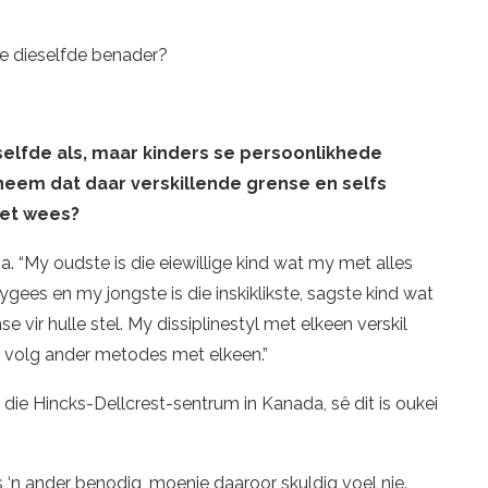
le dieselfde benader?
selfde als, maar kinders se persoonlikhede
neem dat daar verskillende grense en selfs
oet wees?
 ja. “My oudste is die eiewillige kind wat my met alles
gees en my jongste is die inskiklikste, sagste kind wat
se vir hulle stel. My dissiplinestyl met elkeen verskil
ar volg ander metodes met elkeen.”
n die Hincks-Dellcrest-sentrum in Kanada, sê dit is oukei
s ‘n ander benodig, moenie daaroor skuldig voel nie.