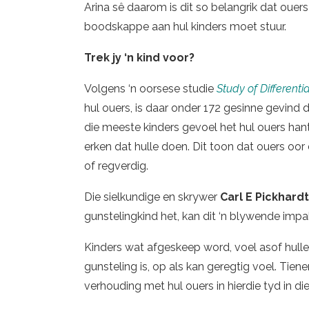
Arina sê daarom is dit so belangrik dat oue
boodskappe aan hul kinders moet stuur.
Trek jy ‘n kind voor?
Volgens ‘n oorsese studie
Study of Differenti
hul ouers, is daar onder 172 gesinne gevind 
die meeste kinders gevoel het hul ouers hante
erken dat hulle doen. Dit toon dat ouers oor
of regverdig.
Die sielkundige en skrywer
Carl E Pickhardt
gunstelingkind het, kan dit ‘n blywende impa
Kinders wat afgeskeep word, voel asof hull
gunsteling is, op als kan geregtig voel. Tiene
verhouding met hul ouers in hierdie tyd in d