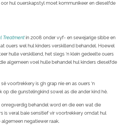
rs oor hul ouerskapstyl moet kommunikeer en dieselfde
al Treatment
in 2008 onder vyf- en sewejarige sibbe en
dat ouers wel hul kinders verskillend behandel. Hoewel
er hulle verskillend, het slegs ‘n klein gedeelte ouers
 die algemeen voel hulle behandel hul kinders dieselfde
sê voortrekkery is g’n grap nie en as ouers ‘n
k op die gunstelingkind sowel as die ander kind hê.
e onregverdig behandel word en die een wat die
rs is veral baie sensitief vir voortrekkery omdat hul
ie algemeen negatiewer raak.