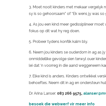
3. Moet nooit kinders met mekaar vergelyk n
sy is so gehoorsaam” of “Ek wens jy was so 
4. As jou een kind meer gedissiplineer moet 
fokus op dit wat hy reg doen.
5. Probeer tydens konflik kalm bly.
6. Neem jou kinders se ouderdom in ag as jy 
onmiddellike gevolge sien terwyl ouer kinder
lei dat ‘n voorreg in die aand weggeneem ka
7. Elke kind is anders. Kinders ontwikkel vers
behoeftes. Neem dit in ag en ondersteun hull
Dr Arina Lanser:
083 266 9575,
alanser@m
besoek die webwerf vir meer info