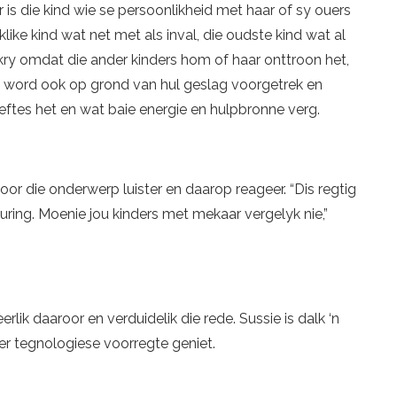
r is die kind wie se persoonlikheid met haar of sy ouers
like kind wat net met als inval, die oudste kind wat al
ry omdat die ander kinders hom of haar onttroon het,
rs word ook op grond van hul geslag voorgetrek en
eftes het en wat baie energie en hulpbronne verg.
oor die onderwerp luister en daarop reageer. “Dis regtig
uring. Moenie jou kinders met mekaar vergelyk nie,”
eerlik daaroor en verduidelik die rede. Sussie is dalk ‘n
er tegnologiese voorregte geniet.