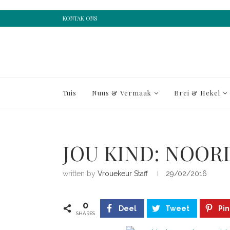
KONTAK ONS
Tuis
Nuus & Vermaak
Brei & Hekel
JOU KIND: NOOR
written by
Vrouekeur Staff
29/02/2016
0
Deel
Tweet
Pin
SHARES