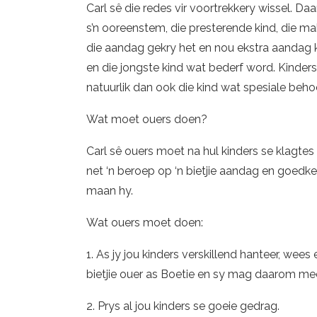
Carl sê die redes vir voortrekkery wissel. Daa
s’n ooreenstem, die presterende kind, die mak
die aandag gekry het en nou ekstra aandag k
en die jongste kind wat bederf word. Kinde
natuurlik dan ook die kind wat spesiale beho
Wat moet ouers doen?
Carl sê ouers moet na hul kinders se klagtes 
net ‘n beroep op ‘n bietjie aandag en goedke
maan hy.
Wat ouers moet doen:
1. As jy jou kinders verskillend hanteer, wees 
bietjie ouer as Boetie en sy mag daarom me
2. Prys al jou kinders se goeie gedrag.