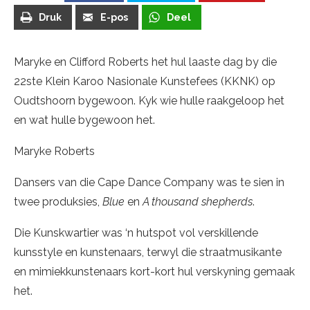
Druk
E-pos
Deel
Maryke en Clifford Roberts het hul laaste dag by die
22ste Klein Karoo Nasionale Kunstefees (KKNK) op
Oudtshoorn bygewoon. Kyk wie hulle raakgeloop het
en wat hulle bygewoon het.
Maryke Roberts
Dansers van die Cape Dance Company was te sien in
twee produksies,
Blue
en
A thousand shepherds
.
Die Kunskwartier was ‘n hutspot vol verskillende
kunsstyle en kunstenaars, terwyl die straatmusikante
en mimiekkunstenaars kort-kort hul verskyning gemaak
het.