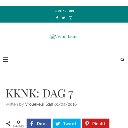
KONTAK ONS
KKNK: DAG 7
written by
Vrouekeur Staff
01/04/2016
0
Deel
Tweet
Pin dit
SHARES