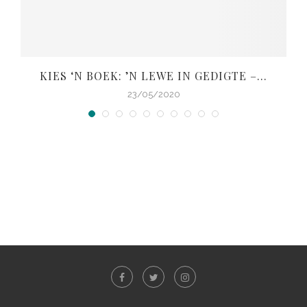
KIES ‘N BOEK: ’N LEWE IN GEDIGTE –...
V
23/05/2020