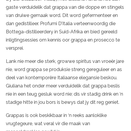
gaste verduidelik dat grappa van die doppe en stingels
van druiwe gemaak word. Dit word gefermenteer en
dan gedistilleer. Profumi D’Italia verteenwoordig die
Bottega-distilleerdery in Suid-Afrika en bied gereeld
inligtingsessies om kennis oor grappa en prosecco te
versprei.
Lank nie meer die sterk, growwe spiritus van vroeër jare
nie, word grappa se produksie streng gereguleer en as
deel van kontemporêre Italiaanse elegansie beskou.
Giuliana het onder meer verduidelik dat grappa beslis
nie in een teug gesluk word nie; dis vir stadig drink en ‘n
stadige hitte in jou bors is bewys dat jy dit reg geniet.
Grappas is ook beskikbaar in ‘n reeks aanloklike
vrugtegeure, wat veral vir die maak van