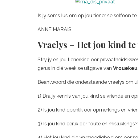
Is jy soms lus om op jou tiener se selfoon t
ANNE MARAIS
Vraelys – Het jou kind te
Stry jy en jou tienerkind oor privaatheidskw
gerus in dié week se uitgawe van
Vrouekeu
Beantwoord die onderstaande vraelys om uit t
1) Dra jy kennis van jou kind se vriende en 
2) Is jou kind openlik oor opmerkings en vri
3) Is jou kind eerlik oor foute en mislukkings?
4) Het jou kind die vrymoedigheid om oor se