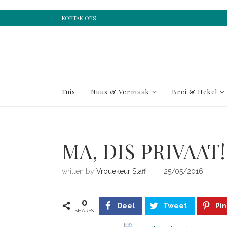
KONTAK ONS
Tuis
Nuus & Vermaak
Brei & Hekel
MA, DIS PRIVAAT!
written by
Vrouekeur Staff
25/05/2016
0
Deel
Tweet
Pin
SHARES