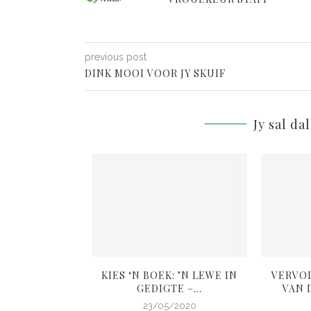
previous post
DINK MOOI VOOR JY SKUIF
Jy sal da
L: ANDER SE
KIES ‘N BOEK: ’N LEWE IN
VERVO
OIGOED
GEDIGTE –...
VAN D
4/2020
23/05/2020