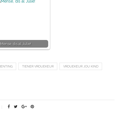
Mense, dis al Julie!
RENTING
TIENER VROUEKEUR
VROUEKEUR JOU KIND