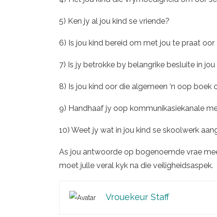
5) Ken jy al jou kind se vriende?
6) Is jou kind bereid om met jou te praat oor
7) Is jy betrokke by belangrike besluite in jo
8) Is jou kind oor die algemeen ‘n oop boek 
9) Handhaaf jy oop kommunikasiekanale met
10) Weet jy wat in jou kind se skoolwerk aa
As jou antwoorde op bogenoemde vrae meesta
moet julle veral kyk na die veiligheidsaspek.
Vrouekeur Staff