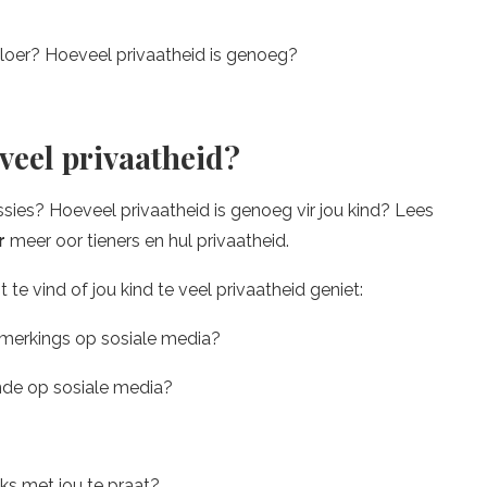
e loer? Hoeveel privaatheid is genoeg?
 veel privaatheid?
essies? Hoeveel privaatheid is genoeg vir jou kind? Lees
r
meer oor tieners en hul privaatheid.
e vind of jou kind te veel privaatheid geniet:
opmerkings op sosiale media?
ende op sosiale media?
ks met jou te praat?