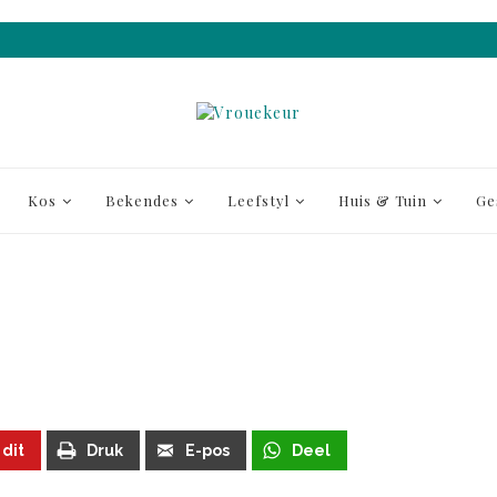
Kos
Bekendes
Leefstyl
Huis & Tuin
Ge
 dit
Druk
E-pos
Deel