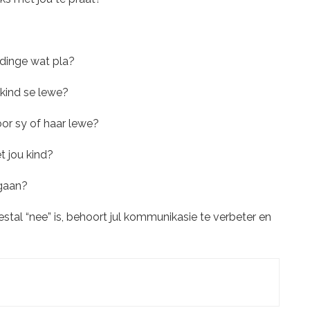
 dinge wat pla?
u kind se lewe?
oor sy of haar lewe?
 jou kind?
ngaan?
l “nee” is, behoort jul kommunikasie te verbeter en