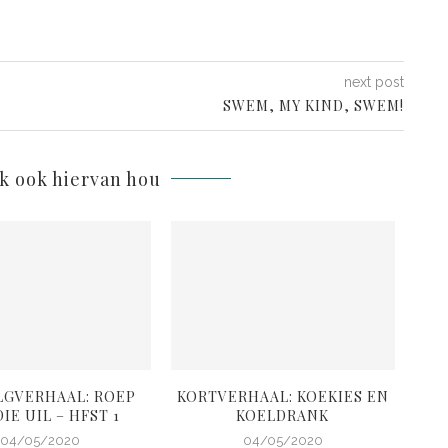
next post
SWEM, MY KIND, SWEM!
lk ook hiervan hou
LGVERHAAL: ROEP
KORTVERHAAL: KOEKIES EN
K
IE UIL – HFST 1
KOELDRANK
G
04/05/2020
04/05/2020