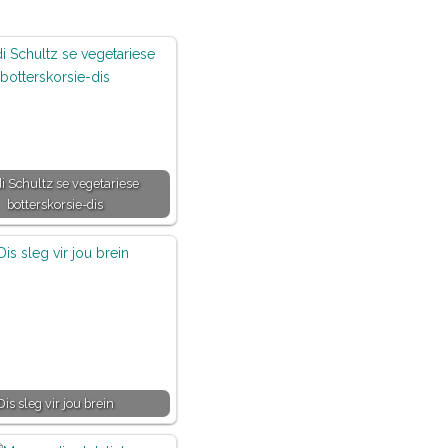
i Schultz se vegetariese
botterskorsie-dis
Dis sleg vir jou brein