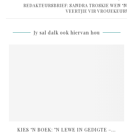
REDAKTEURSBRIEF: SANDRA TROSKIE WEN ‘N
VEERTJIE VIR VROUEKEUR!
Jy sal dalk ook hiervan hou
KIES ‘N BOEK: ’N LEWE IN GEDIGTE –...
V