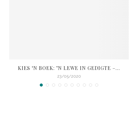
KIES ‘N BOEK: ’N LEWE IN GEDIGTE –...
V
23/05/2020