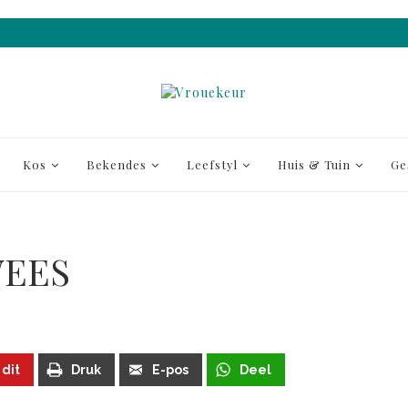
Kos
Bekendes
Leefstyl
Huis & Tuin
Ge
WEES
 dit
Druk
E-pos
Deel