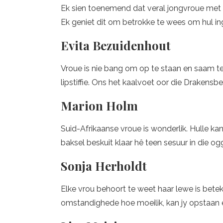
Ek sien toenemend dat veral jongvroue met 
Ek geniet dit om betrokke te wees om hul ing
Evita Bezuidenhout
Vroue is nie bang om op te staan en saam te
lipstiffie. Ons het kaalvoet oor die Drakensbe
Marion Holm
Suid-Afrikaanse vroue is wonderlik. Hulle kan 
baksel beskuit klaar hê teen sesuur in die og
Sonja Herholdt
Elke vrou behoort te weet haar lewe is beteken
omstandighede hoe moeilik, kan jy opstaan