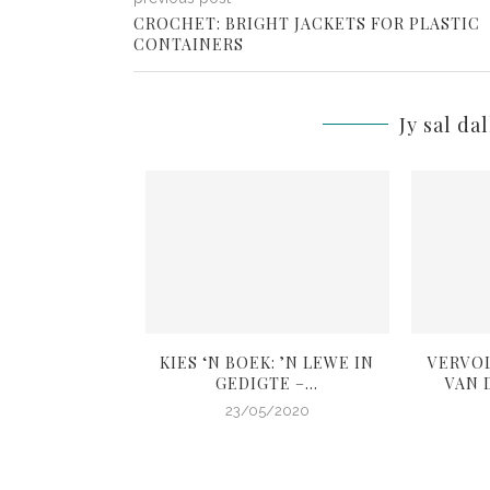
CROCHET: BRIGHT JACKETS FOR PLASTIC
CONTAINERS
Jy sal da
L: ANDER SE
KIES ‘N BOEK: ’N LEWE IN
VERVO
OIGOED
GEDIGTE –...
VAN D
4/2020
23/05/2020