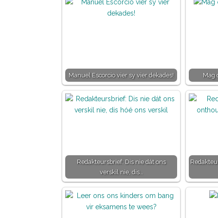
Manuel Escorcio vier sy vier dekades!
Mag o
Redakteursbrief: Dis nie dát ons
Redakteur
verskil nie, dis…