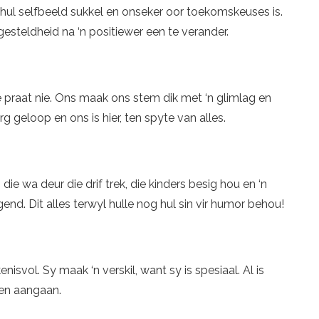
hul selfbeeld sukkel en onseker oor toekomskeuses is.
esteldheid na ‘n positiewer een te verander.
 praat nie. Ons maak ons stem dik met ‘n glimlag en
rg geloop en ons is hier, ten spyte van alles.
die wa deur die drif trek, die kinders besig hou en ‘n
gend. Dit alles terwyl hulle nog hul sin vir humor behou!
isvol. Sy maak ‘n verskil, want sy is spesiaal. Al is
 en aangaan.