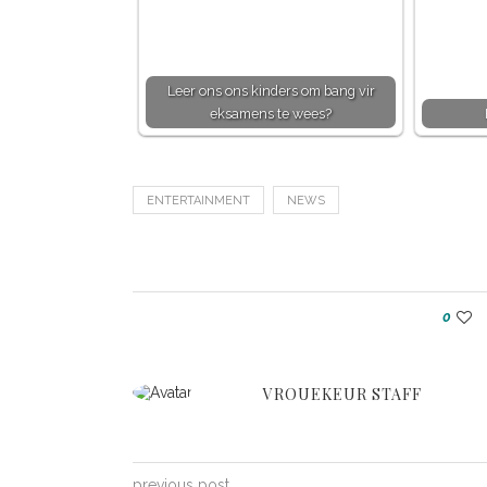
Leer ons ons kinders om bang vir
eksamens te wees?
ENTERTAINMENT
NEWS
0
VROUEKEUR STAFF
previous post