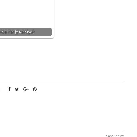
Hoe vier jy Kerstyd?
next post