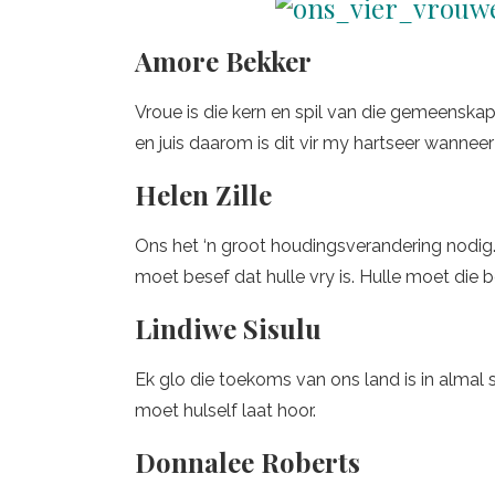
Amore Bekker
Vroue is die kern en spil van die gemeensk
en juis daarom is dit vir my hartseer wannee
Helen Zille
Ons het ‘n groot houdingsverandering nodig.
moet besef dat hulle vry is. Hulle moet die 
Lindiwe Sisulu
Ek glo die toekoms van ons land is in almal
moet hulself laat hoor.
Donnalee Roberts