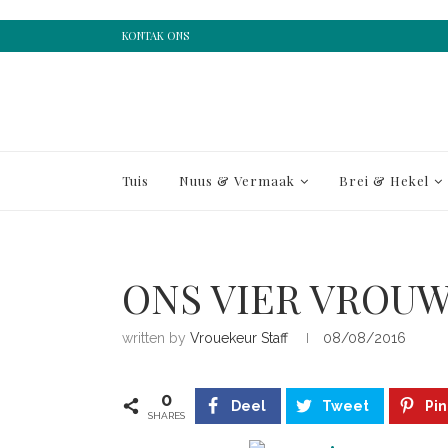
KONTAK ONS
Tuis
Nuus & Vermaak
Brei & Hekel
ONS VIER VROU
written by
Vrouekeur Staff
08/08/2016
0
Deel
Tweet
Pin
SHARES