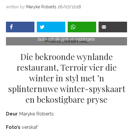
written by
Maryke Roberts
26/07/2018
Met die soel weer wat die wynlande nou ervaar, is die terras
buite net die plek vir middagete.
Die bekroonde wynlande
restaurant, Terroir vier die
winter in styl met ’n
splinternuwe winter-spyskaart
en bekostigbare pryse
Deur
Maryke Roberts
Foto
’s
verskaf