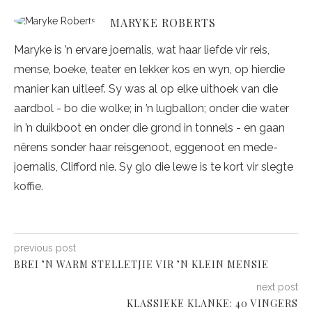
MARYKE ROBERTS
Maryke is ’n ervare joernalis, wat haar liefde vir reis,
mense, boeke, teater en lekker kos en wyn, op hierdie
manier kan uitleef. Sy was al op elke uithoek van die
aardbol - bo die wolke; in ’n lugballon; onder die water
in ’n duikboot en onder die grond in tonnels - en gaan
nêrens sonder haar reisgenoot, eggenoot en mede-
joernalis, Clifford nie. Sy glo die lewe is te kort vir slegte
koffie.
previous post
BREI ’N WARM STELLETJIE VIR ’N KLEIN MENSIE
next post
KLASSIEKE KLANKE: 40 VINGERS