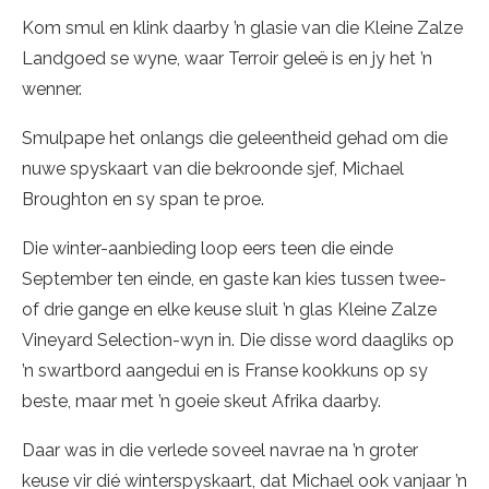
Kom smul en klink daarby ’n glasie van die Kleine Zalze
Landgoed se wyne, waar Terroir geleë is en jy het ’n
wenner.
Smulpape het onlangs die geleentheid gehad om die
nuwe spyskaart van die bekroonde sjef, Michael
Broughton en sy span te proe.
Die winter-aanbieding loop eers teen die einde
September ten einde, en gaste kan kies tussen twee-
of drie gange en elke keuse sluit ’n glas Kleine Zalze
Vineyard Selection-wyn in. Die disse word daagliks op
’n swartbord aangedui en is Franse kookkuns op sy
beste, maar met ’n goeie skeut Afrika daarby.
Daar was in die verlede soveel navrae na ’n groter
keuse vir dié winterspyskaart, dat Michael ook vanjaar ’n