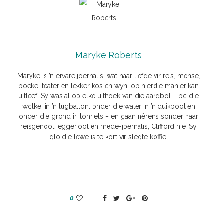
Maryke Roberts
Maryke is ’n ervare joernalis, wat haar liefde vir reis, mense,
boeke, teater en lekker kos en wyn, op hierdie manier kan
uitleef. Sy was al op elke uithoek van die aardbol – bo die
wolke; in ’n lugballon; onder die water in ’n duikboot en
onder die grond in tonnels – en gaan nêrens sonder haar
reisgenoot, eggenoot en mede-joernalis, Clifford nie. Sy
glo die lewe is te kort vir slegte koffie.
0