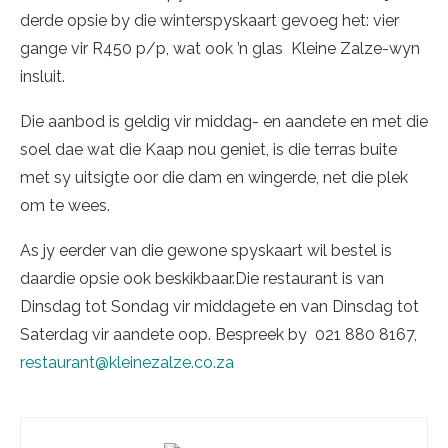
derde opsie by die winterspyskaart gevoeg het: vier
gange vir R450 p/p, wat ook ’n glas Kleine Zalze-wyn
insluit.
Die aanbod is geldig vir middag- en aandete en met die
soel dae wat die Kaap nou geniet, is die terras buite
met sy uitsigte oor die dam en wingerde, net die plek
om te wees.
As jy eerder van die gewone spyskaart wil bestel is
daardie opsie ook beskikbaar.Die restaurant is van
Dinsdag tot Sondag vir middagete en van Dinsdag tot
Saterdag vir aandete oop. Bespreek by 021 880 8167,
restaurant@kleinezalze.co.za