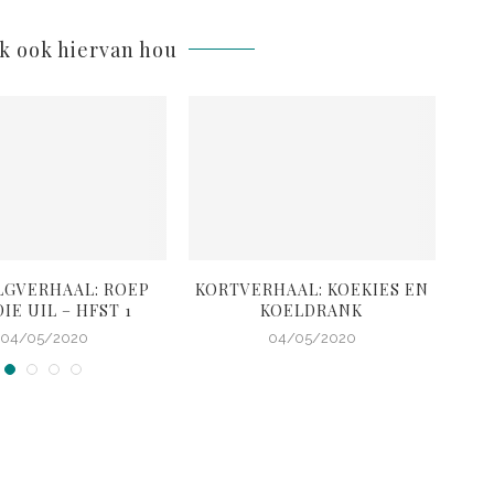
lk ook hiervan hou
LGVERHAAL: ROEP
KORTVERHAAL: KOEKIES EN
K
IE UIL – HFST 1
KOELDRANK
G
04/05/2020
04/05/2020