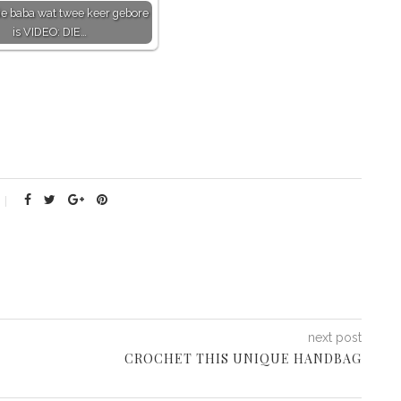
e baba wat twee keer gebore
is VIDEO: DIE…
next post
CROCHET THIS UNIQUE HANDBAG