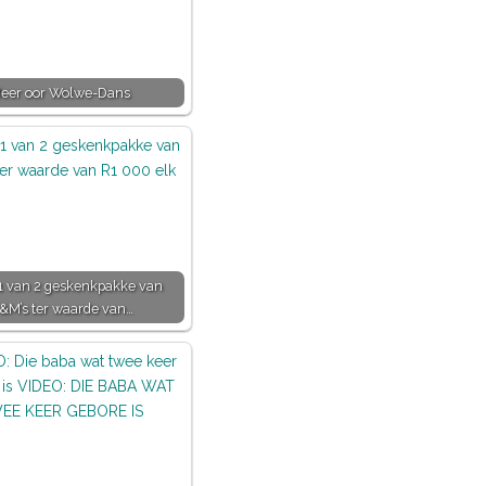
eer oor Wolwe-Dans
 van 2 geskenkpakke van
&M’s ter waarde van…