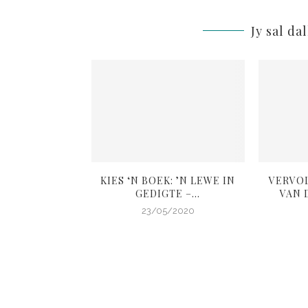
Jy sal da
L: ANDER SE
KIES ‘N BOEK: ’N LEWE IN
VERVO
OIGOED
GEDIGTE –...
VAN D
4/2020
23/05/2020