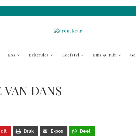
Kos
Bekendes
Leefstyl
Huis & Tuin
Ge
E VAN DANS
 dit
Druk
E-pos
Deel