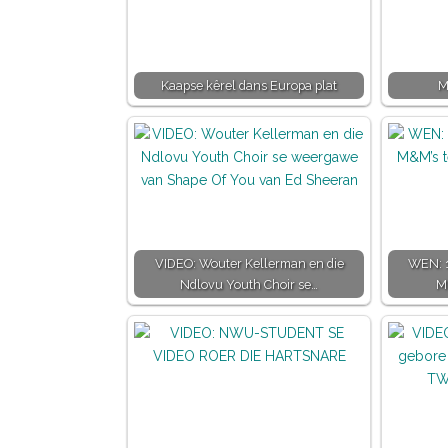
Kaapse kêrel dans Europa plat
M
VIDEO: Wouter Kellerman en die
WEN: 1
Ndlovu Youth Choir se…
M