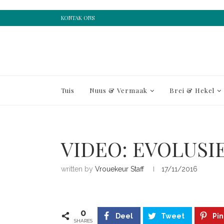
KONTAK ONS
Tuis
Nuus & Vermaak
Brei & Hekel
VIDEO: EVOLUSI
written by
Vrouekeur Staff
17/11/2016
0
Deel
Tweet
Pin
SHARES