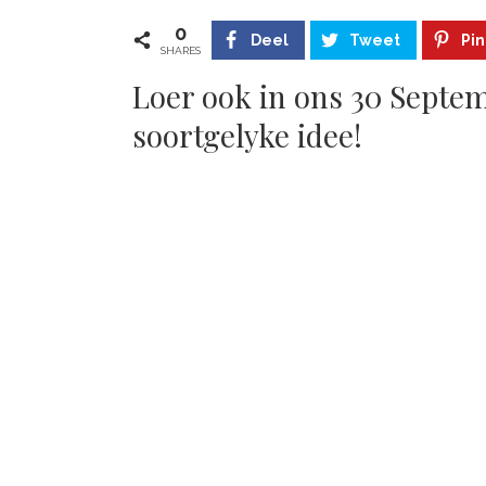
0
Deel
Tweet
Pin
SHARES
Loer ook in ons 30 Septem
soortgelyke idee!