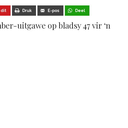
 dit
Druk
E-pos
Deel
ber-uitgawe op bladsy 47 vir ‘n