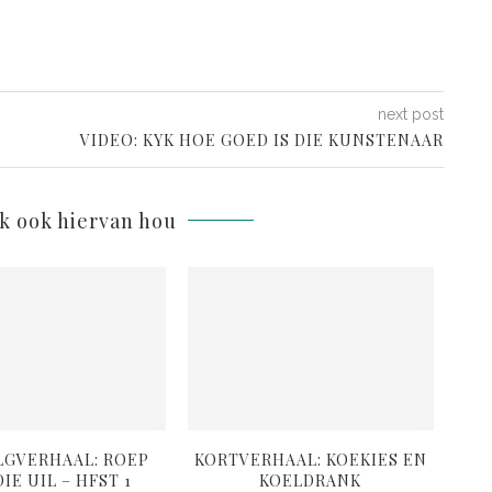
next post
VIDEO: KYK HOE GOED IS DIE KUNSTENAAR
lk ook hiervan hou
LGVERHAAL: ROEP
KORTVERHAAL: KOEKIES EN
K
IE UIL – HFST 1
KOELDRANK
G