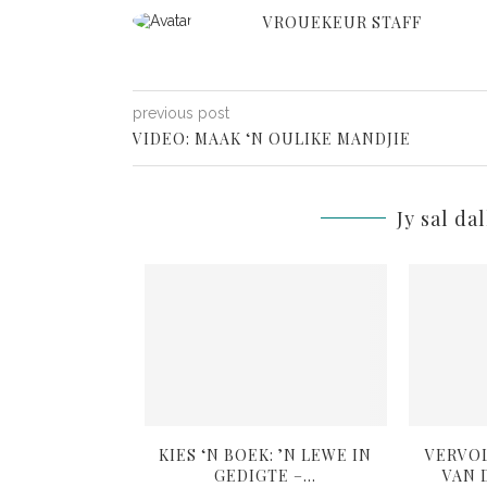
VROUEKEUR STAFF
previous post
VIDEO: MAAK ‘N OULIKE MANDJIE
Jy sal da
L: ANDER SE
KIES ‘N BOEK: ’N LEWE IN
VERVO
OIGOED
GEDIGTE –...
VAN D