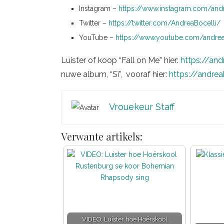
Instagram –
https://www.instagram.com/and
Twitter –
https://twitter.com/AndreaBocelli/
YouTube –
https://www.youtube.com/andrea
Luister of koop “Fall on Me” hier:
https://and
nuwe album, “Sì”, vooraf hier:
https://andrea
Vrouekeur Staff
Verwante artikels:
VIDEO: Luister hoe Hoërskool