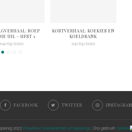
LGVERHAAL: ROEP
KORTVERHAAL: KOEKIES EN
K
IE UIL – HFST 1
KOELDRANK
G
04/05/2020
04/05/2020
FACEBOOK
TWITTER
INSTAGRA
piereg 2023
Vrouekeur
.
Voorwaardes en bepalings.
Ons gebruik
cookies