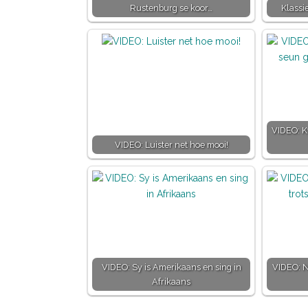
Rustenburg se koor…
Klassi
VIDEO: Ky
VIDEO: Luister net hoe mooi!
VIDEO: Sy is Amerikaans en sing in
VIDEO: N
Afrikaans