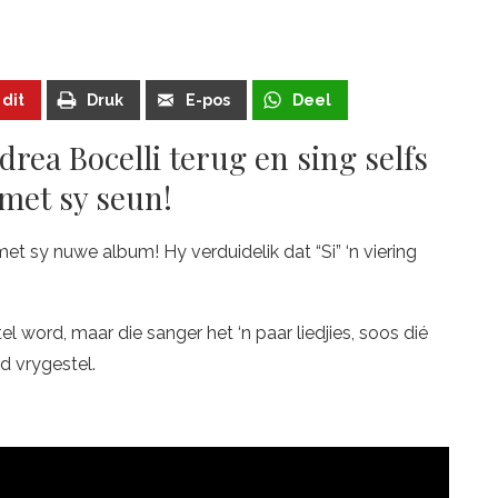
 dit
Druk
E-pos
Deel
ndrea Bocelli terug en sing selfs
met sy seun!
et sy nuwe album! Hy verduidelik dat “Si” ‘n viering
l word, maar die sanger het ‘n paar liedjies, soos dié
d vrygestel.