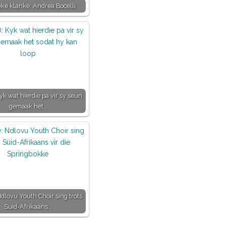
eke klanke: Andrea Bocelli
k wat hierdie pa vir sy seun
gemaak het…
dlovu Youth Choir sing trots
Suid-Afrikaans…