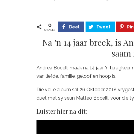
0
Deel
Tweet
Pin
SHARES
Na ’n 14 jaar breek, is A
saam 
Andrea Bocelli maak na 14 jaar ‘n terugkeer m
van liefde, familie, geloof en hoop is.
Die volle album sal 26 Oktober 2018 vrygeste
duet met sy seun Matteo Bocelli, voor die ty
Luister hier na dit: