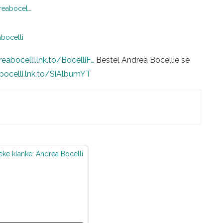
reabocel…
bocelli
reabocelli.lnk.to/BocelliF…
Bestel Andrea Bocellie se
bocelli.lnk.to/SiAlbumYT