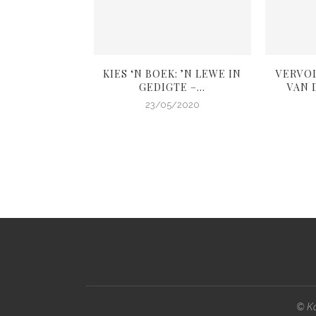
L: ANDER SE
KIES ‘N BOEK: ’N LEWE IN
VERVO
OIGOED
GEDIGTE –...
VAN D
4/2020
23/05/2020
© Ko