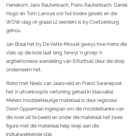
Hanekom, Jans Rautenbach, Frans Rautenbach, Daniel
Hugo en Tom Lanoye oor hul boeke gesels en die
WOW-dag vir graad 12 leerders is by Coetzenburg
gehou.
Jan Braai het by De Vette Mossel gewys hoe mens die
vleis op die kole laat sing; terwyl ‘n groep ‘n
argitektoniese wandeling van Erfurthuis deur die dorp
onderneem het.
Raka
met Neels van Jaarsveld en Franci Swanepoel
het ‘n uitverkoopte vertoning gehad in Idasvallei.
Meters modderkleurige materiaal is deur regisseur
Deon Opperman ingespan om die modderbanke van
die rivier uit te beeld en onder die materiaal het twee
figure met die materiaal help skep aan die
indrukwekkende stel.