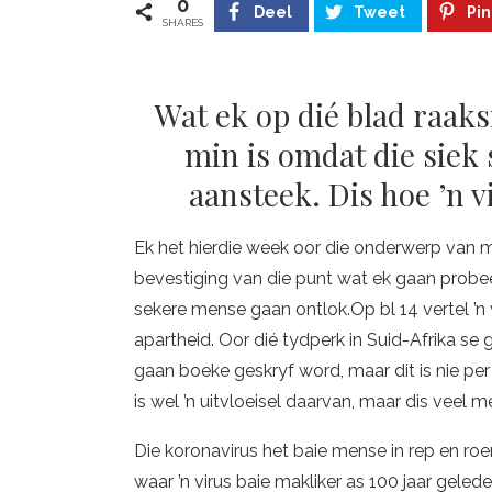
0
Deel
Tweet
Pin
SHARES
Wat ek op dié blad raak
min is omdat die siek
aansteek. Dis hoe ’n 
Ek het hierdie week oor die onderwerp van 
bevestiging van die punt wat ek gaan probe
sekere mense gaan ontlok.Op bl 14 vertel ’n 
apartheid. Oor dié tydperk in Suid-Afrika se
gaan boeke geskryf word, maar dit is nie per 
is wel ’n uitvloeisel daarvan, maar dis veel me
Die koronavirus het baie mense in rep en roer
waar ’n virus baie makliker as 100 jaar gele