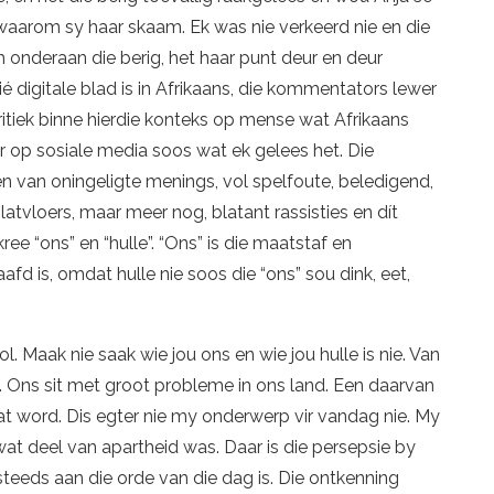
 waarom sy haar skaam. Ek was nie verkeerd nie en die
onderaan die berig, het haar punt deur en deur
 Dié digitale blad is in Afrikaans, die kommentators lewer
itiek binne hierdie konteks op mense wat Afrikaans
 op sosiale media soos wat ek gelees het. Die
 van oningeligte menings, vol spelfoute, beledigend,
latvloers, maar meer nog, blatant rassisties en dít
ee “ons” en “hulle”. “Ons” is die maatstaf en
d is, omdat hulle nie soos die “ons” sou dink, eet,
l. Maak nie saak wie jou ons en wie jou hulle is nie. Van
e. Ons sit met groot probleme in ons land. Een daarvan
t word. Dis egter nie my onderwerp vir vandag nie. My
 wat deel van apartheid was. Daar is die persepsie by
eeds aan die orde van die dag is. Die ontkenning