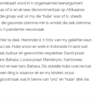
ssismekaart word in ’n sogenaamde teenargument
was of is en ek lees die kommentaar op Afrikaanse
ie groep wat vir my die “hulle” was of is, steeds
s dat die gesonde stemme min is omdat die siek stemme
rus ’n pandemie veroorsaak.
ier te deel. Hieronder is ’n foto van my geliefde seun,
a Lee. Hulle woon en werk in Indonesië (’n land wat
 taal, kultuur en gewoontes respekteer. David praat
 tans Bahasa. Louisa praat Mandaryns, Kantonees,
s) en leer tans Bahasa. Dis duidelik hulle voel nie tuis
 een ding is waaroor ek en my kinders se pa
rootmaak wat in terme van “ons” en “hulle” dink nie.