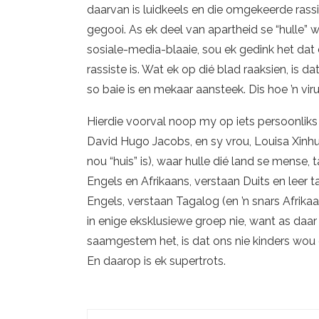
daarvan is luidkeels en die omgekeerde ra
gegooi. As ek deel van apartheid se “hulle” 
sosiale-media-blaaie, sou ek gedink het dat d
rassiste is. Wat ek op dié blad raaksien, i
so baie is en mekaar aansteek. Dis hoe ’n vi
Hierdie voorval noop my op iets persoonliks h
David Hugo Jacobs, en sy vrou, Louisa Xinhu
nou “huis” is), waar hulle dié land se mense,
Engels en Afrikaans, verstaan Duits en leer
Engels, verstaan Tagalog (en ’n snars Afrikaan
in enige eksklusiewe groep nie, want as daar
saamgestem het, is dat ons nie kinders wou g
En daarop is ek supertrots.