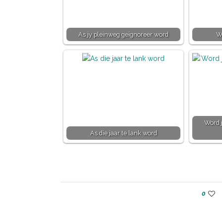
As jy pleinweg geïgnoreer word
Wa
Word j
As die jaar te lank word
0