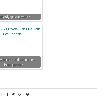
t as jy gekaap word?
y beïnvloed deur jou oer-
intelligensie?