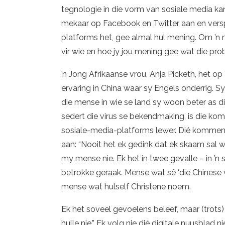
tegnologie in die vorm van sosiale media k
mekaar op Facebook en Twitter aan en versp
platforms het, gee almal hul mening. Om ’n m
vir wie en hoe jy jou mening gee wat die pro
’n Jong Afrikaanse vrou, Anja Picketh, het op 
ervaring in China waar sy Engels onderrig. 
die mense in wie se land sy woon beter as d
sedert die virus se bekendmaking, is die ko
sosiale-media-platforms lewer. Dié komment
aan: “Nooit het ek gedink dat ek skaam sal w
my mense nie. Ek het in twee gevalle – in 
betrokke geraak. Mense wat sê ‘die Chinese ve
mense wat hulself Christene noem.
Ek het soveel gevoelens beleef, maar (trots)
hulle nie.” Ek volg nie dié digitale nuusblad 