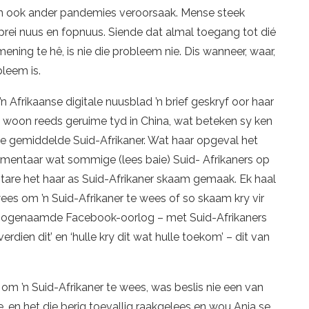
an ook ander pandemies veroorsaak. Mense steek
rei nuus en fopnuus. Siende dat almal toegang tot dié
ening te hê, is nie die probleem nie. Dis wanneer, waar,
bleem is.
’n Afrikaanse digitale nuusblad ’n brief geskryf oor haar
Sy woon reeds geruime tyd in China, wat beteken sy ken
ie gemiddelde Suid-Afrikaner. Wat haar opgeval het
mmentaar wat sommige (lees baie) Suid- Afrikaners op
are het haar as Suid-Afrikaner skaam gemaak. Ek haal
ees om ’n Suid-Afrikaner te wees of so skaam kry vir
’n sogenaamde Facebook-oorlog – met Suid-Afrikaners
rdien dit’ en ‘hulle kry dit wat hulle toekom’ – dit van
 om ’n Suid-Afrikaner te wees, was beslis nie een van
nie, en het die berig toevallig raakgelees en wou Anja se