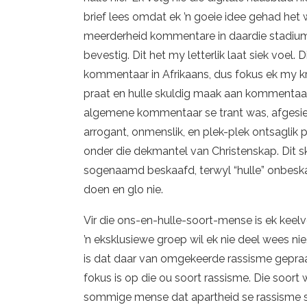
brief lees omdat ek ’n goeie idee gehad het
meerderheid kommentare in daardie stadium 
bevestig. Dit het my letterlik laat siek voel.
kommentaar in Afrikaans, dus fokus ek my kr
praat en hulle skuldig maak aan kommentaar
algemene kommentaar se trant was, afgesien
arrogant, onmenslik, en plek-plek ontsaglik p
onder die dekmantel van Christenskap. Dit skr
sogenaamd beskaafd, terwyl “hulle” onbeskaaf
doen en glo nie.
Vir die ons-en-hulle-soort-mense is ek keelvo
’n eksklusiewe groep wil ek nie deel wees ni
is dat daar van omgekeerde rassisme gepraa
fokus is op die ou soort rassisme. Die soort
sommige mense dat apartheid se rassisme st