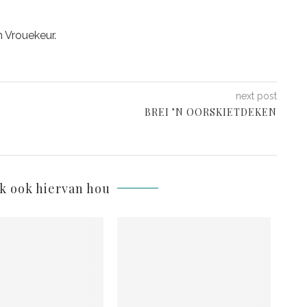
n Vrouekeur.
next post
BREI ’N OORSKIETDEKEN
lk ook hiervan hou