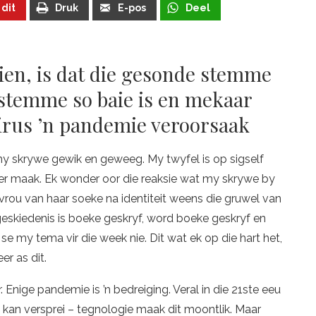
 dit
Druk
E-pos
Deel
sien, is dat die gesonde stemme
 stemme so baie is en mekaar
virus ’n pandemie veroorsaak
my skrywe gewik en geweeg. My twyfel is op sigself
er maak. Ek wonder oor die reaksie wat my skrywe by
vrou van haar soeke na identiteit weens die gruwel van
 geskiedenis is boeke geskryf, word boeke geskryf en
se my tema vir die week nie. Dit wat ek op die hart het,
er as dit.
. Enige pandemie is ’n bedreiging. Veral in die 21ste eeu
de kan versprei – tegnologie maak dit moontlik. Maar