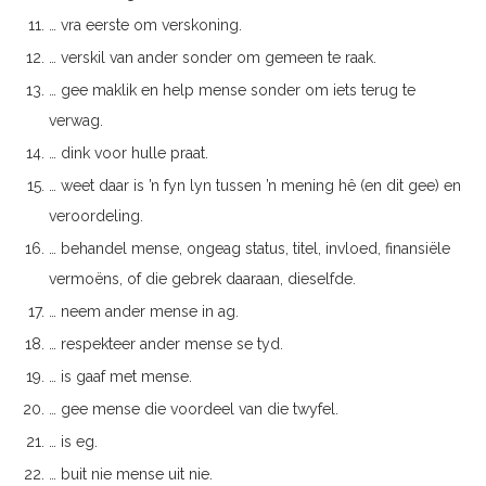
… vra eerste om verskoning.
… verskil van ander sonder om gemeen te raak.
… gee maklik en help mense sonder om iets terug te
verwag.
… dink voor hulle praat.
… weet daar is ’n fyn lyn tussen ’n mening hê (en dit gee) en
veroordeling.
… behandel mense, ongeag status, titel, invloed, finansiële
vermoëns, of die gebrek daaraan, dieselfde.
… neem ander mense in ag.
… respekteer ander mense se tyd.
… is gaaf met mense.
… gee mense die voordeel van die twyfel.
… is eg.
… buit nie mense uit nie.