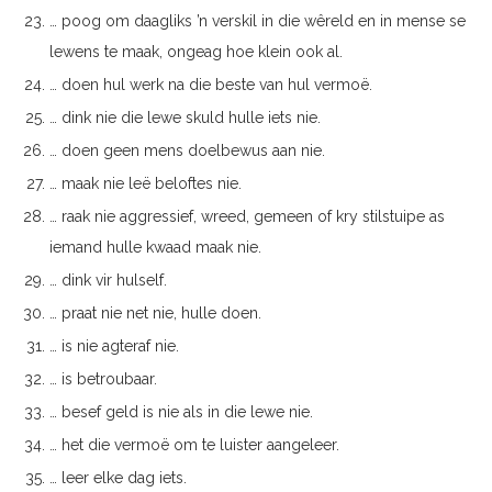
… poog om daagliks ’n verskil in die wêreld en in mense se
lewens te maak, ongeag hoe klein ook al.
… doen hul werk na die beste van hul vermoë.
… dink nie die lewe skuld hulle iets nie.
… doen geen mens doelbewus aan nie.
… maak nie leë beloftes nie.
… raak nie aggressief, wreed, gemeen of kry stilstuipe as
iemand hulle kwaad maak nie.
… dink vir hulself.
… praat nie net nie, hulle doen.
… is nie agteraf nie.
… is betroubaar.
… besef geld is nie als in die lewe nie.
… het die vermoë om te luister aangeleer.
… leer elke dag iets.