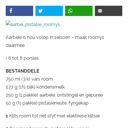
Aarbeie is nou volop in seisoen – maak roomys
daarmee
• 6 tot 8 porsies
BESTANDDELE
750 ml (3 k) vars room
577 g (1½ blik) kondensmelk
250 g (1 pakkie) aarbeie, ontstingel en gepuree
50 g (½ pakkie) pistasieneute, fyngekap
1
Klits room tot net styf met elektriese klitser.