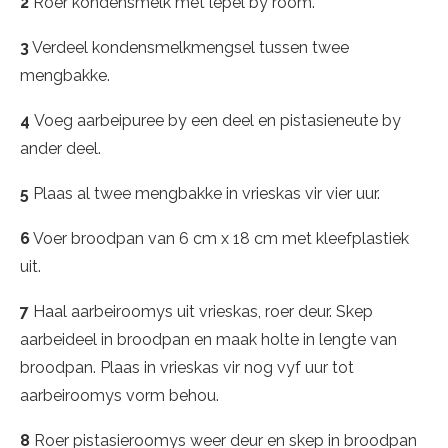
2
Roer kondensmelk met lepel by room.
3
Verdeel kondensmelkmengsel tussen twee
mengbakke.
4
Voeg aarbeipuree by een deel en pistasieneute by
ander deel.
5
Plaas al twee mengbakke in vrieskas vir vier uur.
6
Voer broodpan van 6 cm x 18 cm met kleefplastiek
uit.
7
Haal aarbeiroomys uit vrieskas, roer deur. Skep
aarbeideel in broodpan en maak holte in lengte van
broodpan. Plaas in vrieskas vir nog vyf uur tot
aarbeiroomys vorm behou.
8
Roer pistasieroomys weer deur en skep in broodpan