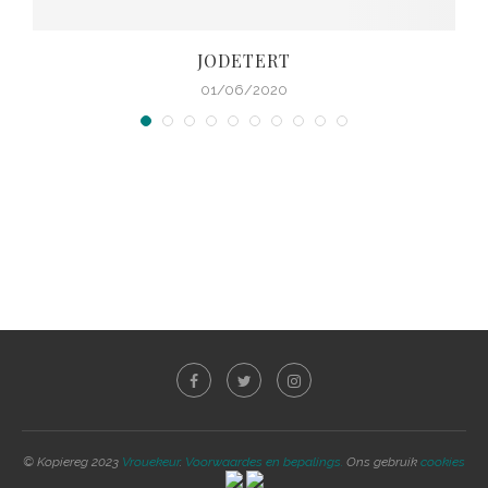
JODETERT
01/06/2020
© Kopiereg 2023
Vrouekeur
.
Voorwaardes en bepalings.
Ons gebruik
cookies