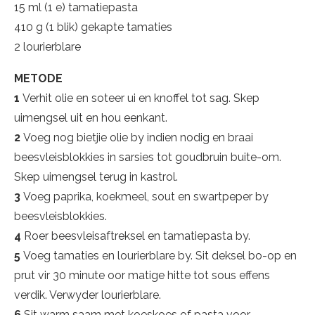
15 ml (1 e) tamatiepasta
410 g (1 blik) gekapte tamaties
2 lourierblare
METODE
1
Verhit olie en soteer ui en knoffel tot sag. Skep
uimengsel uit en hou eenkant.
2
Voeg nog bietjie olie by indien nodig en braai
beesvleisblokkies in sarsies tot goudbruin buite-om.
Skep uimengsel terug in kastrol.
3
Voeg paprika, koekmeel, sout en swartpeper by
beesvleisblokkies.
4
Roer beesvleisaftreksel en tamatiepasta by.
5
Voeg tamaties en lourierblare by. Sit deksel bo-op en
prut vir 30 minute oor matige hitte tot sous effens
verdik. Verwyder lourierblare.
6
Sit warm saam met koeskoes of pasta voor.