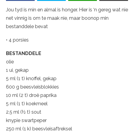
Jou tyd is min en almal is honger. Hier is ‘n gereg wat nie
net vinnig is om te maak nie, maar boonop min
bestanddele bevat
• 4 porsies
BESTANDDELE
olie
1 ui, gekap
5 ml (1 t) knoffel, gekap
600 g beesvleisblokkies
10 ml (2 t) droë paprika
5 ml (1 t) koekmeel
2,5 ml (½ t) sout
knypie swartpeper
250 ml (1 k) beesvleisaftreksel