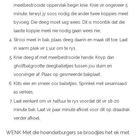
meelbestrooide oppervlak begin knie. Knie vir ongeveer 5
minute, terwyl jy soos nodig die ander twee koppies meel
byvoeg. Die deeg moet sag wees. Dit is moontlik dat die
laaste koppie meel nie nodig gaan wees nie.
Strooi meel in bak, plaas deeg daarin en maak dit toe. Laat
in warm plek vir 1 uur om te rys.
Knie deeg af met meelbestrooide hande. Knyp dan
gholfbalgrootte deegballetjies tussen jou duim en
voorvinger af. Plaas op gesmeerde bakplaat.
Klits eier en smeer oor balletjies. Sprinkel met sesamsaad
as verkies.
Laat eenkant om vir halfuur te rys voordat dit vir 18-20
minute bak. Laat vir paar mi­nute afkoel voor dit op draadrak
verder afkoel.
WENK Met die hoenderburgers se broodjies het ek met