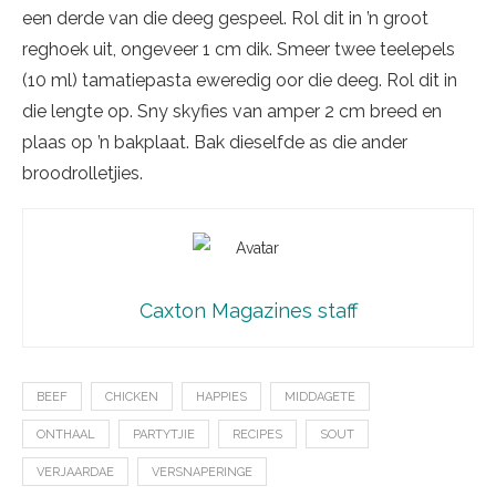
een derde van die deeg gespeel. Rol dit in ’n groot
reghoek uit, ongeveer 1 cm dik. Smeer twee teelepels
(10 ml) tamatiepasta eweredig oor die deeg. Rol dit in
die lengte op. Sny skyfies van amper 2 cm breed en
plaas op ’n bakplaat. Bak dieselfde as die ander
broodrolletjies.
Caxton Magazines staff
BEEF
CHICKEN
HAPPIES
MIDDAGETE
ONTHAAL
PARTYTJIE
RECIPES
SOUT
VERJAARDAE
VERSNAPERINGE