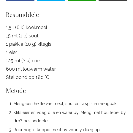
Bestanddele
1,5 l (6 k) koekmeel
15 ml (1 e) sout
1 pakkie (10 g) kitsgis
1 eier
125 ml (? k) olie
600 ml louwarm water
Stel oond op 180 °C
Metode
Meng een helfte van meel, sout en kitsgis in mengbak.
Klits eier en voeg olie en water by. Meng met houtlepel by
dro? bestanddele.
Roer nog ’n koppie meel by voor jy deeg op