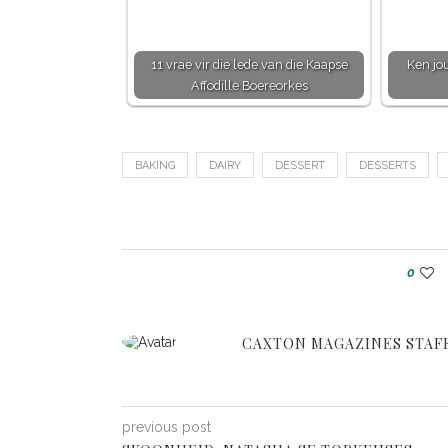
11 vrae vir die lede van die Kaapse
Ken jou
Affodille Boereorkes
BAKING
DAIRY
DESSERT
DESSERTS
0
CAXTON MAGAZINES STAF
previous post