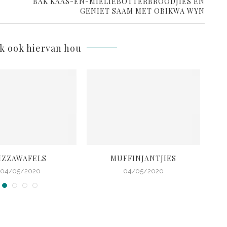
BAK KAAS-EN-MIELIEBOTTERBROODJIES EN
GENIET SAAM MET OBIKWA WYN
lk ook hiervan hou
IZZAWAFELS
MUFFINJANTJIES
RO
04/05/2020
04/05/2020