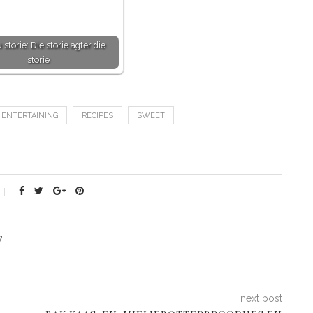
 storie: Die storie agter die
storie
ENTERTAINING
RECIPES
SWEET
F
next post