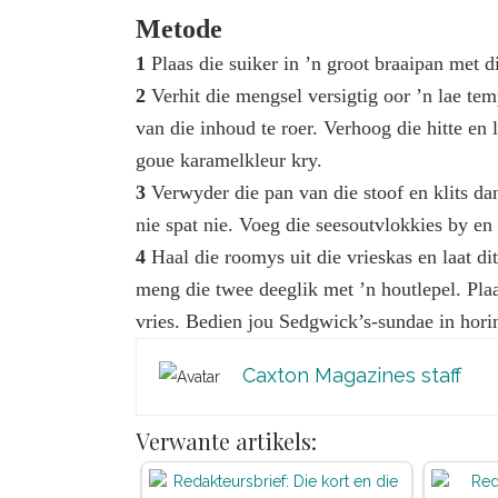
Metode
1
Plaas die suiker in ’n groot braaipan met 
2
Verhit die mengsel versigtig oor ’n lae temp
van die inhoud te roer. Verhoog die hitte en l
goue karamelkleur kry.
3
Verwyder die pan van die stoof en klits dan
nie spat nie. Voeg die seesoutvlokkies by en
4
Haal die roomys uit die vrieskas en laat d
meng die twee deeglik met ’n houtlepel. Plaa
vries. Bedien jou Sedgwick’s-sundae in hori
Caxton Magazines staff
Verwante artikels: