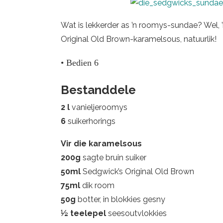
Wat is lekkerder as ’n roomys-sundae? Wel,
Original Old Brown-karamelsous, natuurlik!
• Bedien 6
Bestanddele
2 l
vanieljeroomys
6
suikerhorings
Vir die karamelsous
200g
sagte bruin suiker
50ml
Sedgwick’s Original Old Brown
75ml
dik room
50g
botter, in blokkies gesny
½
teelepel
seesoutvlokkies