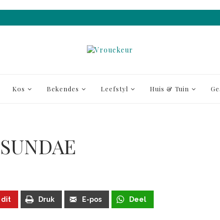
Kos
Bekendes
Leefstyl
Huis & Tuin
Ge
 SUNDAE
 dit
Druk
E-pos
Deel