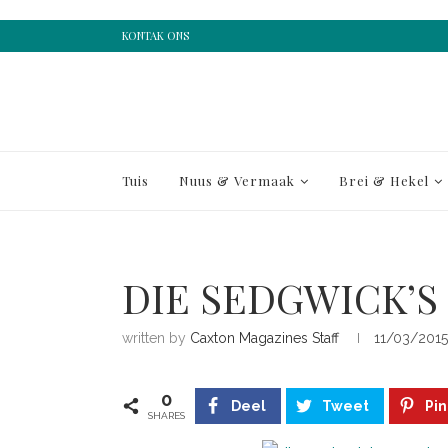
KONTAK ONS
Tuis
Nuus & Vermaak
Brei & Hekel
DIE SEDGWICK’S
written by
Caxton Magazines Staff
11/03/2015
0
Deel
Tweet
Pin
SHARES