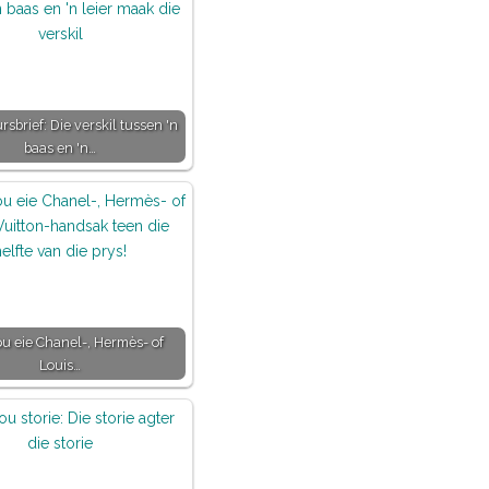
sbrief: Die verskil tussen 'n
baas en 'n…
jou eie Chanel-, Hermès- of
Louis…