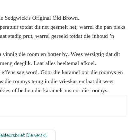
die Sedgwick’s Original Old Brown.
eratuur totdat dit net gesmelt het, warrel die pan pleks
aat stadig prut, warrel gereeld totdat die inhoud ’n
 vinnig die room en botter by. Wees versigtig dat dit
 meng deeglik. Laat alles heeltemal afkoel.
it effens sag word. Gooi die karamel oor die roomys en
s die roomys terug in die vrieskas en laat dit weer
nkies of bedien die karamelsous oor die roomys.