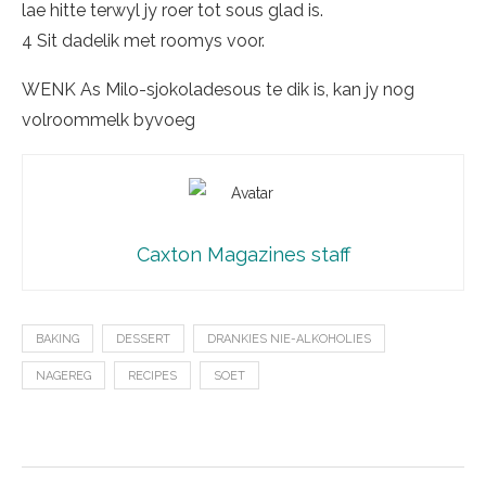
lae hitte terwyl jy roer tot sous glad is.
4 Sit dadelik met roomys voor.
WENK As Milo-sjokoladesous te dik is, kan jy nog
volroommelk byvoeg
Caxton Magazines staff
BAKING
DESSERT
DRANKIES NIE-ALKOHOLIES
NAGEREG
RECIPES
SOET