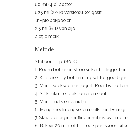
60 ml (4 e) botter
625 ml (2½ k) versiersuiker, gesif
knypie bakpoeier
2,5 ml (½ t) vanielje
bietjie melk
Metode
Stel oond op 180 °C.
1. Room botter en strooisuiker tot liggeel en
2. Klits eiers by bottermengsel tot goed ge
3. Meng koeksoda en jogurt. Roer by botter
4. Sif koekmeel, bakpoeier en sout.
5. Meng melk en vanielje.
6. Meng meelmengsel en melk beurt¬elings 
7. Skep beslag in muffinpannetjies wat met m
8. Bak vir 20 min. of tot toetspen skoon uitk