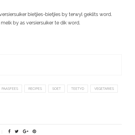
ersiersuiker bietjies-bietjies by terwyl geklits word.
e melk by as versiersuiker te dik word.
PAASFEES
RECIPES
SOET
TEETYD
VEGETARIES