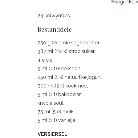
24 kolwyntjies
Bestanddele
250 g (½ blok) sagte botter
387 ml (1½ k) strooisuiker
4 eiers
5 ml (1 t) koeksoda
250 ml (1 k) natuurlike jogurt
500 ml (2 k) koekmeel
5 ml (1 t) bakpoeier
knypie sout
75 ml (5 e) melk
5 ml (1 t) vanielje
VERSIERSEL