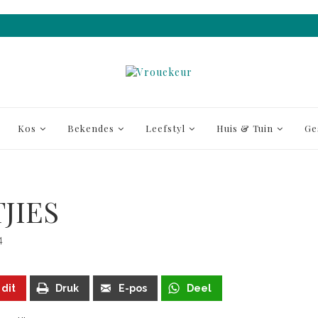
Kos
Bekendes
Leefstyl
Huis & Tuin
Ge
JIES
4
 dit
Druk
E-pos
Deel