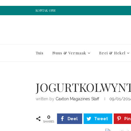
KONTAK ONS
Tuis
Nuus & Vermaak
Brei & Hekel
JOGURTKOLWYNT
written by
Caxton Magazines Staff
09/01/201
0
Deel
Tweet
Pin
SHARES