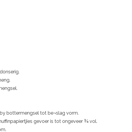
 donserig.
meng.
mengsel.
by bottermengsel tot be¬slag vorm.
uffinpapiertjies gevoer is tot ongeveer ¾ vol.
om.