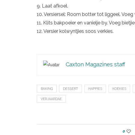
9. Laat afkoel.
10. Versiersel: Room botter tot liggeel. Voeg v
11. Klits bakpoeier en vanielje by. Voeg bietji
12. Versier kolwyntjies soos verkies.
Caxton Magazines staff
BAKING
DESSERT
HAPPIES
KOEKIES
VERJAARDAE
0