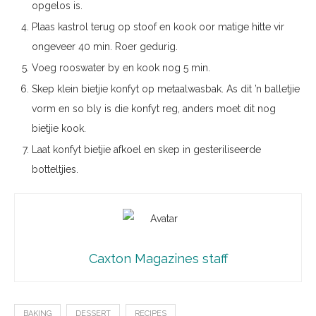
opgelos is.
Plaas kastrol terug op stoof en kook oor matige hitte vir
ongeveer 40 min. Roer gedurig.
Voeg rooswater by en kook nog 5 min.
Skep klein bietjie konfyt op metaalwasbak. As dit ’n balletjie
vorm en so bly is die konfyt reg, anders moet dit nog
bietjie kook.
Laat konfyt bietjie afkoel en skep in gesteriliseerde
botteltjies.
Caxton Magazines staff
BAKING
DESSERT
RECIPES